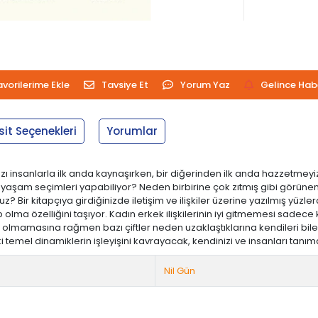
avorilerime Ekle
Tavsiye Et
Yorum Yaz
Gelince Hab
sit Seçenekleri
Yorumlar
bazı insanlarla ilk anda kaynaşırken, bir diğerinden ilk anda hazzetm
aşam seçimleri yapabiliyor? Neden birbirine çok zıtmış gibi görünen ik
 Bir kitapçıya girdiğinizde iletişim ve ilişkiler üzerine yazılmış yüzlerc
tap olma özelliğini taşıyor. Kadın erkek ilişkilerinin iyi gitmemesi sad
un olmamasına rağmen bazı çiftler neden uzaklaştıklarına kendileri bil
ki temel dinamiklerin işleyişini kavrayacak, kendinizi ve insanları tan
Nil Gün