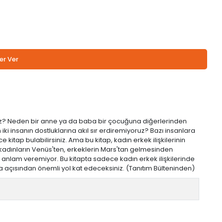
er Ver
eyiz? Neden bir anne ya da baba bir çocuğuna diğerlerinden
i insanın dostluklarına akıl sır erdiremiyoruz? Bazı insanlara
e kitap bulabilirsiniz. Ama bu kitap, kadın erkek ilişkilerinin
ece kadınların Venüs'ten, erkeklerin Mars'tan gelmesinden
e anlam veremiyor. Bu kitapta sadece kadın erkek ilişkilerinde
ıma açısından önemli yol kat edeceksiniz. (Tanıtım Bülteninden)