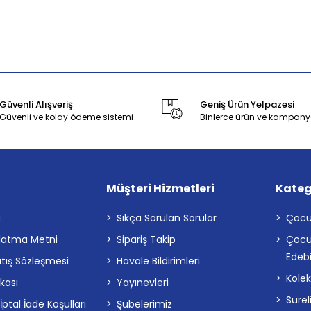
Güvenli Alışveriş
Geniş Ürün Yelpazesi
Güvenli ve kolay ödeme sistemi
Binlerce ürün ve kampany
Müşteri Hizmetleri
Kateg
a
Sıkça Sorulan Sorular
Çocu
latma Metni
Sipariş Takip
Çocu
Edebi
atış Sözleşmesi
Havale Bildirimleri
Kolek
ikası
Yayınevleri
Sürel
tal İade Koşulları
Şubelerimiz