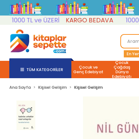
1000 TL ve ÜZERİ
KARGO BEDAVA
1000 TL 
En Yen
Çocuk
Çocuk ve
Çağdaş
TÜM KATEGORİLER
Genç Edebiyat
Dünya
Edebiyatı
Ana Sayfa
Kişisel Gelişim
Kişisel Gelişim