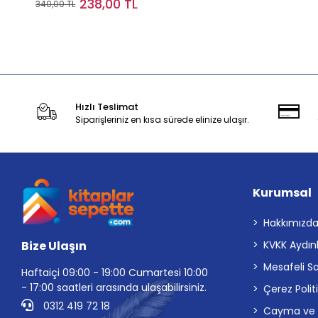
238,00 TL
340,00 TL
Stokta Yok
Hızlı Teslimat
Siparişleriniz en kısa sürede elinize ulaşır.
Kurumsal
Hakkımızd
Bize Ulaşın
KVKK Aydın
Mesafeli S
Haftaiçi 09:00 - 19:00 Cumartesi 10:00
- 17:00 saatleri arasında ulaşabilirsiniz.
Çerez Polit
0312 419 72 18
Cayma ve İp