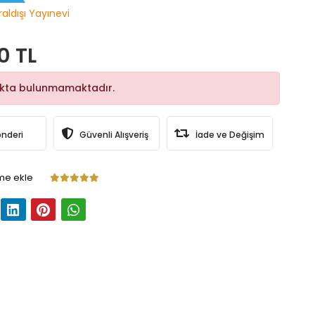
raldışı Yayınevi
0 TL
okta bulunmamaktadır.
önderi
Güvenli Alışveriş
İade ve Değişim
me ekle