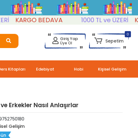
KARGO BEDAVA
1000 TL ve ÜZERİ
KARG
0
Giriş Yap
Sepetim
Üye Ol
Ders Kitapları
Edebiyat
Hobi
Kişisel Gelişim
ve Erkekler Nasıl Anlaşırlar
9752750180
şisel Gelişim
Gün