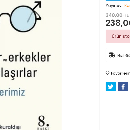
Yayınevi:
Ku
340,00 TL
238,0
Ürün st
Hızlı G
Favorileri