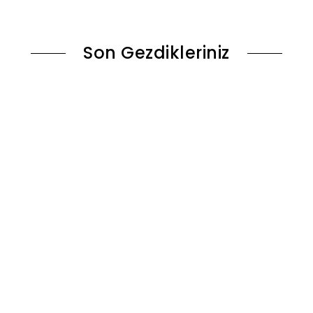
le
Sepete Ekle
Son Gezdikleriniz