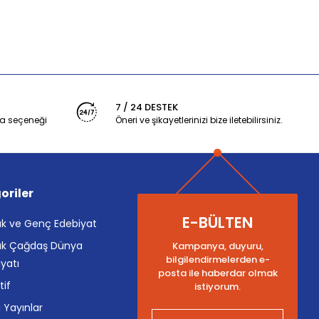
7 / 24 DESTEK
a seçeneği
Öneri ve şikayetlerinizi bize iletebilirsiniz.
oriler
E-BÜLTEN
k ve Genç Edebiyat
k Çağdaş Dünya
Kampanya, duyuru,
bilgilendirmelerden e-
yatı
posta ile haberdar olmak
tif
istiyorum.
i Yayınlar