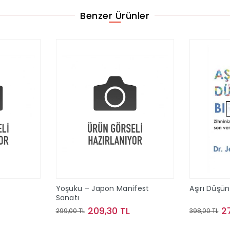
Benzer Ürünler
Yoşuku – Japon Manifest
Aşırı Düşü
Sanatı
209,30 TL
2
299,00 TL
398,00 TL