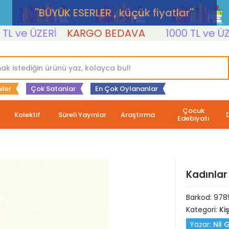
''BÜYÜK ESERLER , küçük fiyatlar''
ve ÜZERİ
KARGO BEDAVA
1000 TL ve ÜZERİ
iler
Çok Satanlar
En Çok Oylananlar
Çocuk
Kolektif
Süreli Yayınlar
Araştırma
Edebiyatı
Kadınlar 
Barkod:
978
Kategori:
Ki
Yazar:
Nil 