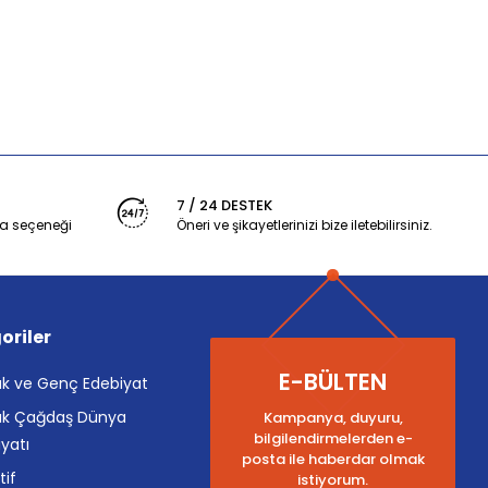
7 / 24 DESTEK
a seçeneği
Öneri ve şikayetlerinizi bize iletebilirsiniz.
oriler
E-BÜLTEN
k ve Genç Edebiyat
k Çağdaş Dünya
Kampanya, duyuru,
bilgilendirmelerden e-
yatı
posta ile haberdar olmak
tif
istiyorum.