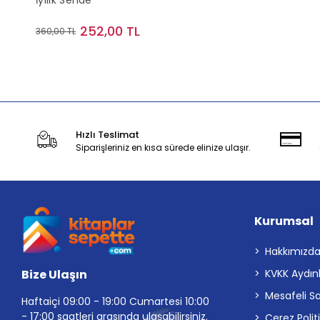
İyilik Sende
252,00 TL
360,00 TL
Stokta Yok
Hızlı Teslimat
Siparişleriniz en kısa sürede elinize ulaşır.
Kurumsal
Hakkımızd
Bize Ulaşın
KVKK Aydın
Mesafeli S
Haftaiçi 09:00 - 19:00 Cumartesi 10:00
- 17:00 saatleri arasında ulaşabilirsiniz.
Çerez Polit