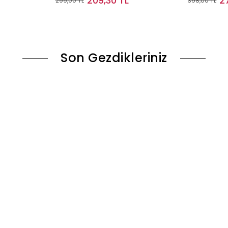
209,30 TL
2
299,00 TL
398,00 TL
le
Sepete Ekle
Son Gezdikleriniz