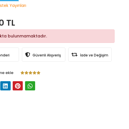
stek Yayınları
0 TL
okta bulunmamaktadır.
önderi
Güvenli Alışveriş
İade ve Değişim
me ekle