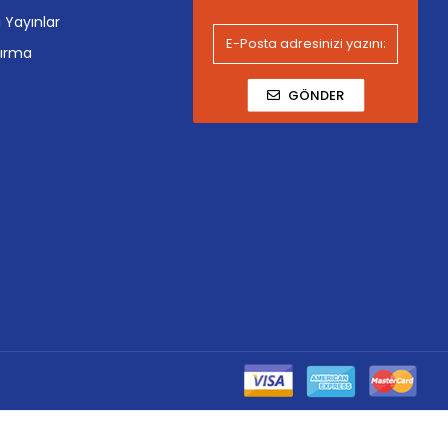
i Yayınlar
tırma
GÖNDER