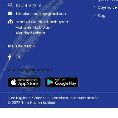
0312 419 72 18
Cayma ve İp
kitaplarsepette@gmail.com
Blog
İstanbul Caddesi Hacıbayram
Mahallesi No:6 Ulus-
Altındağ/Ankara
Bizi Takip Edin
Mobil Uygulamalarımız
Tüm bilgileriniz 256bit SSL Sertifikası ile korunmaktadır.
© 2022
Tüm Hakları Saklıdır