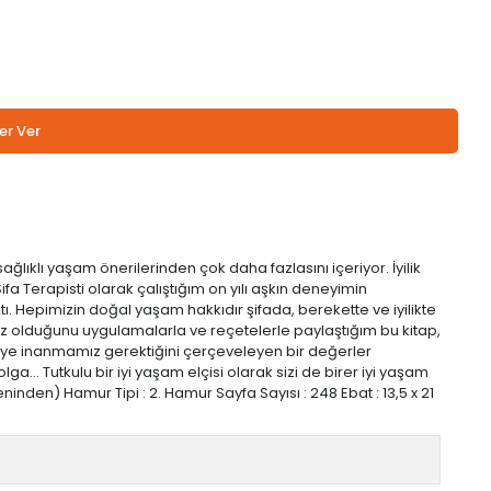
er Ver
ağlıklı yaşam önerilerinden çok daha fazlasını içeriyor. İyilik
 Şifa Terapisti olarak çalıştığım on yılı aşkın deneyimin
ı. Hepimizin doğal yaşam hakkıdır şifada, berekette ve iyilikte
ımız olduğunu uygulamalarla ve reçetelerle paylaştığım bu kitap,
ve neye inanmamız gerektiğini çerçeveleyen bir değerler
a... Tutkulu bir iyi yaşam elçisi olarak sizi de birer iyi yaşam
nden) Hamur Tipi : 2. Hamur Sayfa Sayısı : 248 Ebat : 13,5 x 21