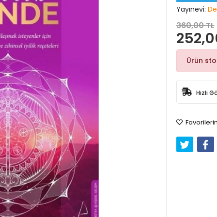
Yayınevi:
De
360,00 TL
252,0
Ürün st
Hızlı G
Favorileri