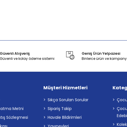
Güvenli Alışveriş
Geniş Ürün Yelpazesi
Güvenli ve kolay ödeme sistemi
Binlerce ürün ve kampany
Müşteri Hizmetleri
Kateg
a
Sıkça Sorulan Sorular
Çocu
latma Metni
Sipariş Takip
Çocu
Edebi
atış Sözleşmesi
Havale Bildirimleri
Kolek
ikası
Yayınevleri