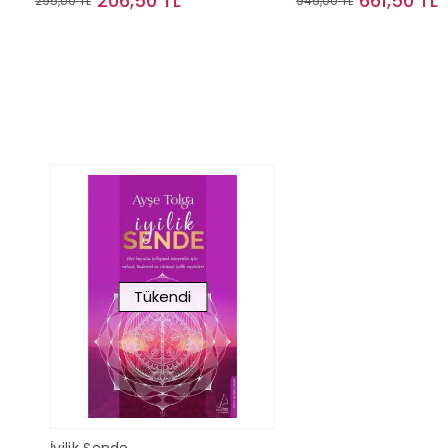
206,50 TL
661,50 TL
295,00 TL
945,00 TL
Sepete Ekle
Sepete Ek
Tükendi