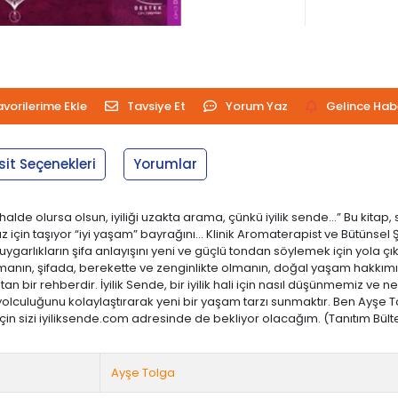
avorilerime Ekle
Tavsiye Et
Yorum Yaz
Gelince Hab
sit Seçenekleri
Yorumlar
de olursa olsun, iyiliği uzakta arama, çünkü iyilik sende...” Bu kitap, s
amız için taşıyor “iyi yaşam” bayrağını... Klinik Aromaterapist ve Bütünsel
arlıkların şifa anlayışını yeni ve güçlü tondan söylemek için yola çıkt
İyi olmanın, şifada, berekette ve zenginlikte olmanın, doğal yaşam hakk
tan bir rehberdir. İyilik Sende, bir iyilik hali için nasıl düşünmemiz 
olculuğunu kolaylaştırarak yeni bir yaşam tarzı sunmaktır. Ben Ayşe Tolg
n sizi iyiliksende.com adresinde de bekliyor olacağım. (Tanıtım Bülteni
Ayşe Tolga