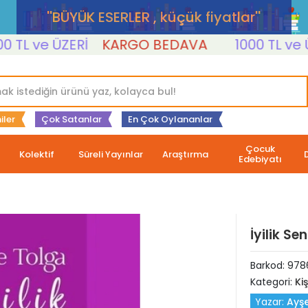
''BÜYÜK ESERLER , küçük fiyatlar''
L ve ÜZERİ
KARGO BEDAVA
1000 TL ve ÜZE
iler
Çok Satanlar
En Çok Oylananlar
Çocuk
Kolektif
Süreli Yayınlar
Araştırma
Edebiyatı
İyilik Se
Barkod:
978
Kategori:
Ki
Yazar:
Ayş