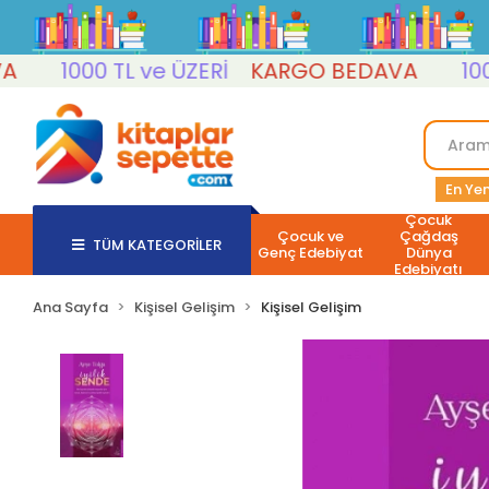
1000 TL ve ÜZERİ
KARGO BEDAVA
1000 T
En Yen
Çocuk
Çocuk ve
Çağdaş
TÜM KATEGORİLER
Genç Edebiyat
Dünya
Edebiyatı
Ana Sayfa
Kişisel Gelişim
Kişisel Gelişim