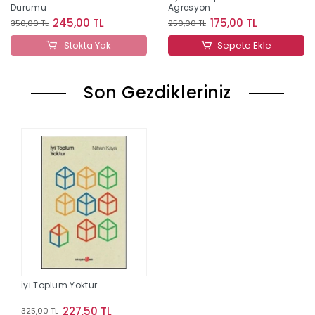
Durumu
Agresyon
245,00 TL
175,00 TL
350,00 TL
250,00 TL
Stokta Yok
Sepete Ekle
Son Gezdikleriniz
İyi Toplum Yoktur
227,50 TL
325,00 TL