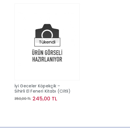
Tükendi
İyi Geceler Köpekçik –
Sihirli El Feneri Kitabı (Ciltli)
245,00 TL
350,00 TL
Stokta Yok