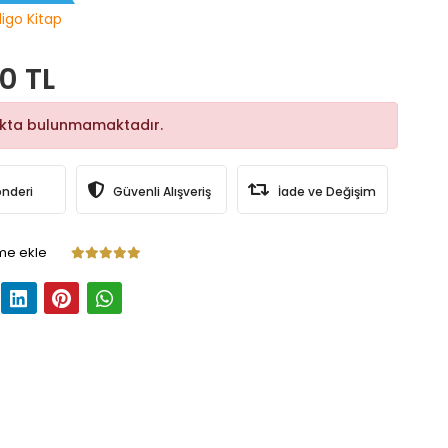
digo Kitap
0 TL
okta bulunmamaktadır.
önderi
Güvenli Alışveriş
İade ve Değişim
me ekle