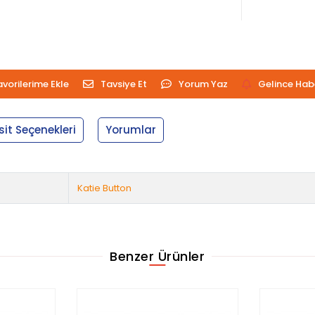
avorilerime Ekle
Tavsiye Et
Yorum Yaz
Gelince Hab
sit Seçenekleri
Yorumlar
Katie Button
Benzer Ürünler