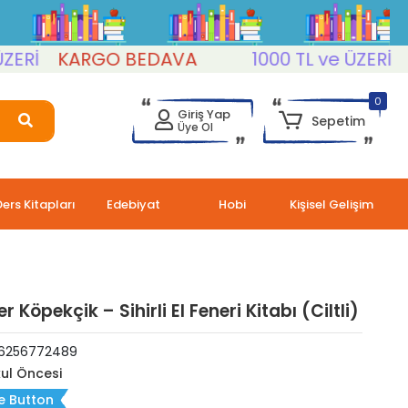
İ
KARGO BEDAVA
1000 TL ve ÜZERİ
KA
0
Giriş Yap
Sepetim
Üye Ol
Ders Kitapları
Edebiyat
Hobi
Kişisel Gelişim
er Köpekçik – Sihirli El Feneri Kitabı (Ciltli)
6256772489
ul Öncesi
e Button