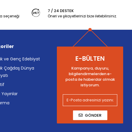
7 / 24 DESTEK
a seçeneği
Öneri ve şikayetlerinizi bize iletebilirsiniz.
oriler
E-BÜLTEN
k ve Genç Edebiyat
k Çağdaş Dünya
Kampanya, duyuru,
bilgilendirmelerden e-
yatı
posta ile haberdar olmak
tif
istiyorum.
i Yayınlar
tırma
GÖNDER