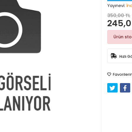
Yayınevi:
İn
350,00 TL
245,0
Ürün st
Hızlı G
Favorileri