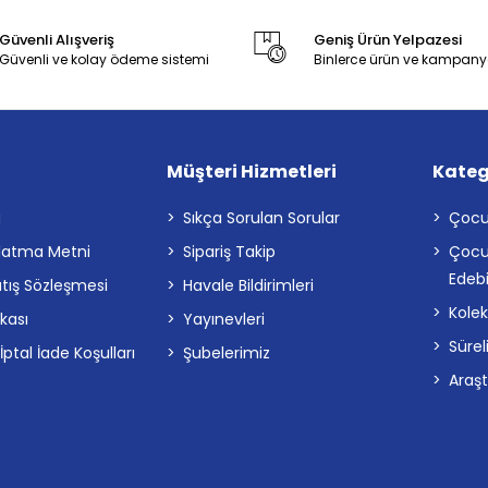
Güvenli Alışveriş
Geniş Ürün Yelpazesi
Güvenli ve kolay ödeme sistemi
Binlerce ürün ve kampany
Müşteri Hizmetleri
Kateg
a
Sıkça Sorulan Sorular
Çocu
latma Metni
Sipariş Takip
Çocu
Edebi
atış Sözleşmesi
Havale Bildirimleri
Kolek
ikası
Yayınevleri
Sürel
tal İade Koşulları
Şubelerimiz
Araş