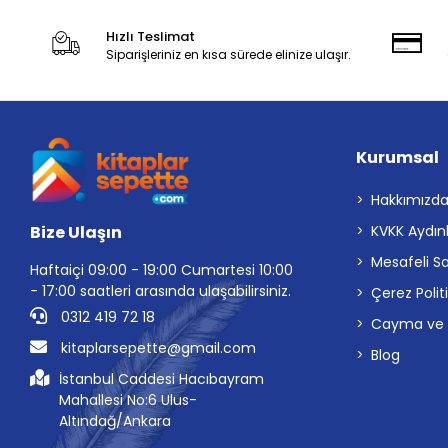
Hızlı Teslimat
Siparişleriniz en kısa sürede elinize ulaşır.
Kurumsal
Hakkımızd
Bize Ulaşın
KVKK Aydın
Mesafeli S
Haftaiçi 09:00 - 19:00 Cumartesi 10:00
- 17:00 saatleri arasında ulaşabilirsiniz.
Çerez Polit
0312 419 72 18
Cayma ve İp
kitaplarsepette@gmail.com
Blog
İstanbul Caddesi Hacıbayram
Mahallesi No:6 Ulus-
Altındağ/Ankara