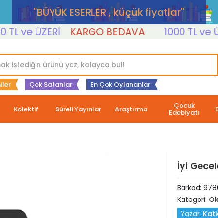
''BÜYÜK ESERLER , küçük fiyatlar''
L ve ÜZERİ
KARGO BEDAVA
1000 TL ve ÜZER
iler
Çok Satanlar
En Çok Oylananlar
Çocuk
Kolektif
Süreli Yayınlar
Araştırma
Edebiyatı
İyi Gecel
Barkod:
978
Kategori:
Ok
Yazar:
Kati