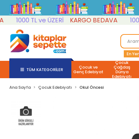
1000 TL ve ÜZERİ
KARGO BEDAVA
1000 T
En Yen
Çocuk
Çocuk ve
Çağdaş
TÜM KATEGORİLER
Genç Edebiyat
Dünya
Edebiyatı
Ana Sayfa
Çocuk Edebiyatı
Okul Öncesi