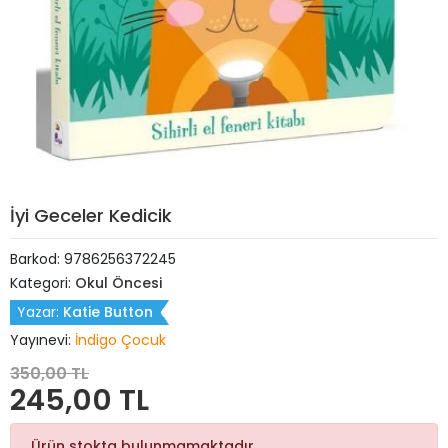
İyi Geceler Kedicik
Barkod:
9786256372245
Kategori:
Okul Öncesi
Yazar:
Katie Button
Yayınevi:
İndigo Çocuk
350,00 TL
245,00 TL
Ürün stokta bulunmamaktadır.