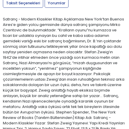
Taksit Seçenekleri
Yorumlar
Satranç - Modern Klasikler Kitap Açıklaması New York’tan Buenos
Aires’e giden yolcu gemisinde dünya satranç şampiyonu Mirko
Czentovic de bulunmaktadır. “Kralların oyunu”nu kurnazca ve
ticari bir ustalıkla oynayan bu cahil ve kaba saba adamın
gemideki varlığı eski bir satranç bağımlısının, Dr. B.’nin çoktandır
sönmüş olan tutkusunu tetikleyerek yıllar önce kapattığı acı dolu
sayfayı yeniden açmasına neden olacaktır. Stefan Zweig’ın
1942’de intihar etmeden önce yazdığı son kurmaca metin olan
Satranç, Nazi Almanyası’nı görgüsüz, “mizah duygusundan ve
incelikten yoksun”, “yenilmez” şampiyonun kişiliğinde
cisimleştirmesiyle de apayrı bir boyut kazanıyor. Psikolojik
çözümlemelerin ustası Zweig’dan insan ruhsallığının tekinsiz arka
sokaklarında dolaşan bir uzun öykü; deha, hırs ve takıntı üzerine
küçük bir başyapıt. Zweig anlattığı hayatı eksiksiz biçimde
anlayan, büyük bir analiz yeteneğine sahip bir yazar… Satranç,
kendisinin Nazi işkencecileriyle oynadığı karanlık oyunun bir
metaforu. Anlattığı vaka öyküsü artık tek tek bireylerin ötesinde
bütün bir Avrupa’nın öyküsü. Stephen Spender, The New York
Review of Books (Tanıtım Bülteninden) Kitap Adı: Satranç -
Modern Klasikler Yazar: Stefan Zweig Yayınevi: Yapı Kredi Yayınları
Hamur Tipi: 2. Hamur Sayfa Sayısı: 72 Ebat: 13,5 x 21 İlk Baskı Yılı: