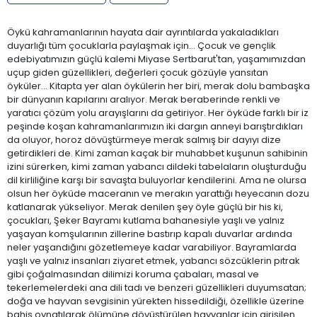
Öykü kahramanlarının hayata dair ayrıntılarda yakaladıkları
duyarlığı tüm çocuklarla paylaşmak için... Çocuk ve gençlik
edebiyatımızın güçlü kalemi Miyase Sertbarut'tan, yaşamımızdan
uçup giden güzellikleri, değerleri çocuk gözüyle yansıtan
öyküler... Kitapta yer alan öykülerin her biri, merak dolu bambaşka
bir dünyanın kapılarını aralıyor. Merak beraberinde renkli ve
yaratıcı çözüm yolu arayışlarını da getiriyor. Her öyküde farklı bir iz
peşinde koşan kahramanlarımızın iki dargın anneyi barıştırdıkları
da oluyor, horoz dövüştürmeye merak salmış bir dayıyı dize
getirdikleri de. Kimi zaman kaçak bir muhabbet kuşunun sahibinin
izini sürerken, kimi zaman yabancı dildeki tabelaların oluşturduğu
dil kirliliğine karşı bir savaşta buluyorlar kendilerini. Ama ne olursa
olsun her öyküde maceranın ve merakın yarattığı heyecanın dozu
katlanarak yükseliyor. Merak denilen şey öyle güçlü bir his ki,
çocukları, Şeker Bayramı kutlama bahanesiyle yaşlı ve yalnız
yaşayan komşularının zillerine bastırıp kapalı duvarlar ardında
neler yaşandığını gözetlemeye kadar varabiliyor. Bayramlarda
yaşlı ve yalnız insanları ziyaret etmek, yabancı sözcüklerin pıtrak
gibi çoğalmasından dilimizi koruma çabaları, masal ve
tekerlemelerdeki ana dili tadı ve benzeri güzellikleri duyumsatan;
doğa ve hayvan sevgisinin yürekten hissedildiği, özellikle üzerine
bahis oynatılarak ölümüne dövüştürülen hayvanlar için girişilen