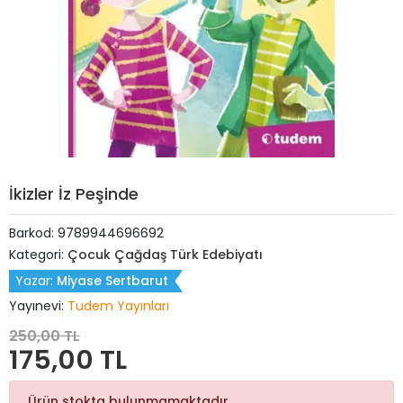
İkizler İz Peşinde
Barkod:
9789944696692
Kategori:
Çocuk Çağdaş Türk Edebiyatı
Yazar:
Miyase Sertbarut
Yayınevi:
Tudem Yayınları
250,00 TL
175,00 TL
Ürün stokta bulunmamaktadır.