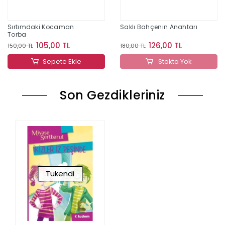
Sırtımdaki Kocaman
Saklı Bahçenin Anahtarı
Torba
105,00 TL
126,00 TL
150,00 TL
180,00 TL
Sepete Ekle
Stokta Yok
Son Gezdikleriniz
Tükendi