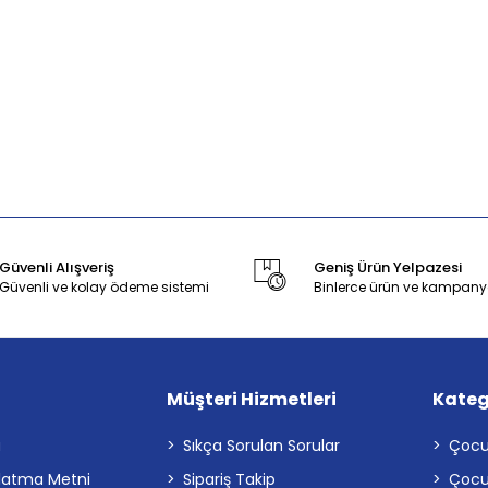
Güvenli Alışveriş
Geniş Ürün Yelpazesi
Güvenli ve kolay ödeme sistemi
Binlerce ürün ve kampany
Müşteri Hizmetleri
Kateg
a
Sıkça Sorulan Sorular
Çocu
latma Metni
Sipariş Takip
Çocu