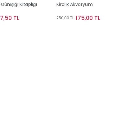
Günışığı Kitaplığı
Kiralık Akvaryum
57,50 TL
175,00 TL
250,00 TL
Sepete Ekle
Stokta Yok