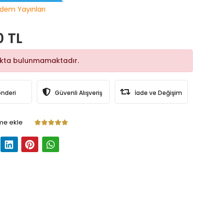
dem Yayınları
0 TL
okta bulunmamaktadır.
önderi
Güvenli Alışveriş
İade ve Değişim
me ekle