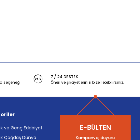
7 / 24 DESTEK
a seçeneği
Öneri ve şikayetlerinizi bize iletebilirsiniz.
oriler
E-BÜLTEN
k ve Genç Edebiyat
k Çağdaş Dünya
Kampanya, duyuru,