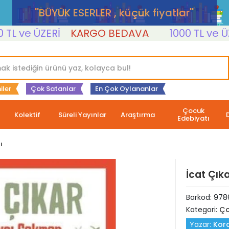
''BÜYÜK ESERLER , küçük fiyatlar''
ve ÜZERİ
KARGO BEDAVA
1000 TL ve ÜZERİ
iler
Çok Satanlar
En Çok Oylananlar
Çocuk
Kolektif
Süreli Yayınlar
Araştırma
Edebiyatı
ı
İcat Çık
Barkod:
978
Kategori:
Ço
Yazar:
Kor