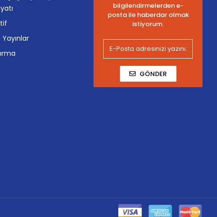
bilgilendirmelerden e-
yatı
posta ile haberdar olmak
tif
istiyorum.
i Yayınlar
tırma
GÖNDER