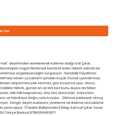
er Ver
rmak” deyiminden esinlenerek kaleme aldığı İcat Çıkar,
ranışları özgün fikirleriyle bertaraf eden Hıkkırk adında bir
ilerlemeyi engelleyeceğini vurguluyor. Gündelik hayatımızı
şfetmeyi seven çocukların içindeki küçük mucidi uyandırmayı
akinleri düşünmeyi pek sevmez; gün boyunca uyur, oturur,
zellikle Hıkkırk, günde en az kırk kez bunu duysa da telleri
 solar, tatlı tatlı kaşınamaz, öhü öhü öksürürler. Yoksa tüm
rur ve fabrikaya doğru yola koyulur... Dilimize pelesenk olmuş
eriyor. Zengin deyim kullanımı, yineleme ve ikileme sözcüklerle
erini alıyor. (Tanıtım Bülteninden) Kitap Adı İcat Çıkar Yazar
ım Dil Türkçe Barkod 9786059493871