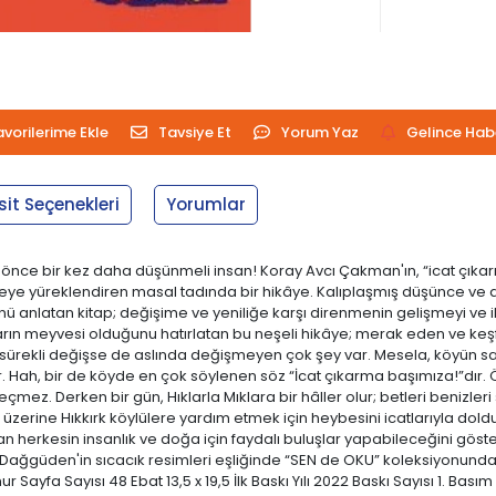
avorilerime Ekle
Tavsiye Et
Yorum Yaz
Gelince Hab
sit Seçenekleri
Yorumlar
 önce bir kez daha düşünmeli insan! Koray Avcı Çakman'ın, “icat çıka
ye yüreklendiren masal tadında bir hikâye. Kalıplaşmış düşünce ve dav
nü anlatan kitap; değişime ve yeniliğe karşı direnmenin gelişmeyi ve 
ların meyvesi olduğunu hatırlatan bu neşeli hikâye; merak eden ve ke
 sürekli değişse de aslında değişmeyen çok şey var. Mesela, köyün s
nır. Hah, bir de köyde en çok söylenen söz “İcat çıkarma başımıza!”dır. Ö
çmez. Derken bir gün, Hıklarla Mıklara bir hâller olur; betleri benizleri
zerine Hıkkırk köylülere yardım etmek için heybesini icatlarıyla doldu
n herkesin insanlık ve doğa için faydalı buluşlar yapabileceğini göst
ağgüden'in sıcacık resimleri eşliğinde “SEN de OKU” koleksiyonundaki y
Sayfa Sayısı 48 Ebat 13,5 x 19,5 İlk Baskı Yılı 2022 Baskı Sayısı 1. Bas