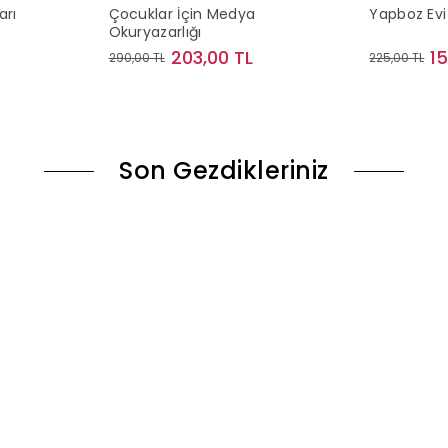
arı
Çocuklar İçin Medya
Yapboz Evi 
Okuryazarlığı
203,00 TL
1
290,00 TL
225,00 TL
ok
Sepete Ekle
Son Gezdikleriniz