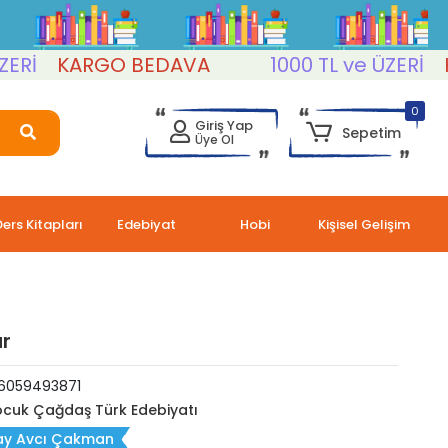
KARGO BEDAVA
1000 TL ve ÜZERİ
KAR
0
Giriş Yap
Sepetim
Üye Ol
Ders Kitapları
Edebiyat
Hobi
Kişisel Gelişim
ar
6059493871
cuk Çağdaş Türk Edebiyatı
ay Avcı Çakman