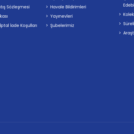
Edebi
atış Sözleşmesi
Havale Bildirimleri
Kolek
ikası
Yayınevleri
Sürel
tal İade Koşulları
Şubelerimiz
Araş