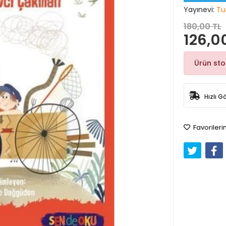
Yayınevi:
Tu
180,00 TL
126,0
Ürün st
Hızlı G
Favorileri