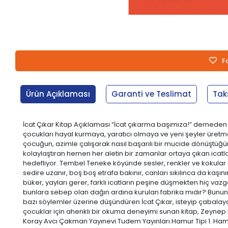
F
Ürün Açıklaması
Garanti ve Teslimat
Tak
İcat Çıkar Kitap Açıklaması “İcat çıkarma başımıza!” demeden
çocukları hayal kurmaya, yaratıcı olmaya ve yeni şeyler üretme
çocuğun, azimle çalışarak nasıl başarılı bir mucide dönüştüğü
kolaylaştıran hemen her aletin bir zamanlar ortaya çıkan icat
hedefliyor. Tembel Teneke köyünde sesler, renkler ve kokular
sedire uzanır, boş boş etrafa bakınır, canları sıkılınca da kaşı
büker, yayları gerer, farklı icatların peşine düşmekten hiç vazge
bunlara sebep olan dağın ardına kurulan fabrika mıdır? Bunun ü
bazı söylemler üzerine düşündüren İcat Çıkar, isteyip çabalaya
çocuklar için ahenkli bir okuma deneyimi sunan kitap, Zeynep D
Koray Avcı Çakman Yayınevi Tudem Yayınları Hamur Tipi 1. Hamur 