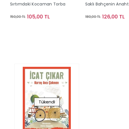
Sırtımdaki Kocaman Torba
Saklı Bahçenin Anaht
105,00 TL
126,00 TL
150,00 TL
180,00 TL
Sepete Ekle
Stokta Y
Tükendi