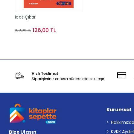
İcat Çıkar
126,00 TL
180,00 TL
Stokta Yok
Hızlı Teslimat
Siparişleriniz en kısa sürede elinize ulaşır.
Kurumsal
Hakkımızd
Bize Ulaşın
KVKK Aydın