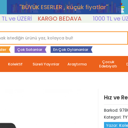
''BÜYÜK ESERLER , küçük fiyatlar''
ve ÜZERİ
KARGO BEDAVA
1000 TL ve ÜZERİ
iler
Çok Satanlar
En Çok Oylananlar
Çocuk
Kolektif
Süreli Yayınlar
Araştırma
Edebiyatı
Hız ve Re
Barkod:
978
Kategori:
TY
Yazar:
Kole