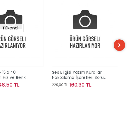
Tükendi
 15 x 40
Ses Bilgisi Yazım Kuralları
 Hız ve Renk
Noktalama İşaretleri Soru
ve Konu Kampı Bilgi Sarmal
48,50 TL
160,30 TL
229,00 TL
Yayınları
Stokta Yok
Sepete Ekle