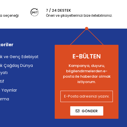
7 / 24 DESTEK
a seçeneği
Öneri ve şikayetlerinizi bize iletebilirsiniz.
oriler
E-BÜLTEN
k ve Genç Edebiyat
k Çağdaş Dünya
Kampanya, duyuru,
bilgilendirmelerden e-
yatı
posta ile haberdar olmak
tif
istiyorum.
i Yayınlar
tırma
GÖNDER