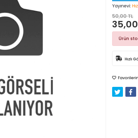
Yayınevi:
Hız
50,00 TL
35,00
Ürün st
Hızlı G
Favorileri