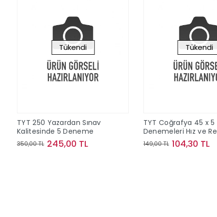
Tükendi
Tükendi
TYT 250 Yazardan Sınav
TYT Coğrafya 45 x 5
Kalitesinde 5 Deneme
Denemeleri Hız ve R
Yayınları
245,00 TL
104,30 TL
350,00 TL
149,00 TL
Stokta Yok
Stokta Y