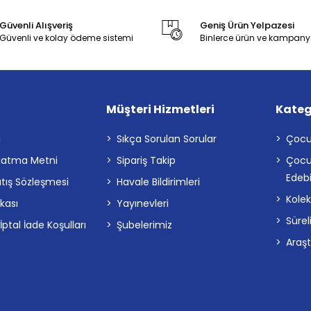
Güvenli Alışveriş
Geniş Ürün Yelpazesi
Güvenli ve kolay ödeme sistemi
Binlerce ürün ve kampany
Müşteri Hizmetleri
Kateg
a
Sıkça Sorulan Sorular
Çocu
latma Metni
Sipariş Takip
Çocu
Edebi
atış Sözleşmesi
Havale Bildirimleri
Kolek
ikası
Yayınevleri
Sürel
tal İade Koşulları
Şubelerimiz
Araş