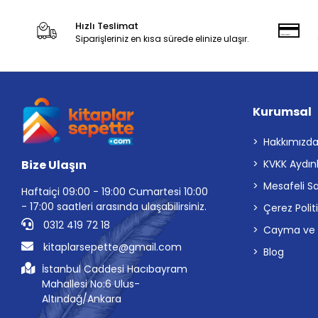
Hızlı Teslimat
Siparişleriniz en kısa sürede elinize ulaşır.
Kurumsal
Hakkımızd
Bize Ulaşın
KVKK Aydın
Mesafeli S
Haftaiçi 09:00 - 19:00 Cumartesi 10:00
- 17:00 saatleri arasında ulaşabilirsiniz.
Çerez Polit
0312 419 72 18
Cayma ve İp
kitaplarsepette@gmail.com
Blog
İstanbul Caddesi Hacıbayram
Mahallesi No:6 Ulus-
Altındağ/Ankara