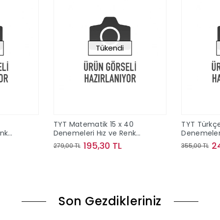
Tükendi
TYT Matematik 15 x 40
TYT Türkçe
enk
Denemeleri Hız ve Renk
Denemeleri
Yayınları
Yayınları
195,30 TL
2
279,00 TL
355,00 TL
ok
Stokta Yok
Son Gezdikleriniz