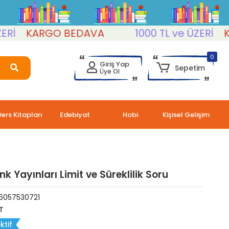
KARGO BEDAVA
1000 TL ve ÜZERİ
KAR
0
Giriş Yap
Sepetim
Üye Ol
Ders Kitapları
Edebiyat
Hobi
Kişisel Gelişim
nk Yayınları Limit ve Süreklilik Soru
6057530721
T
ktif