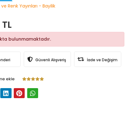
 ve Renk Yayınları - Bayilik
 TL
okta bulunmamaktadır.
önderi
Güvenli Alışveriş
İade ve Değişim
me ekle