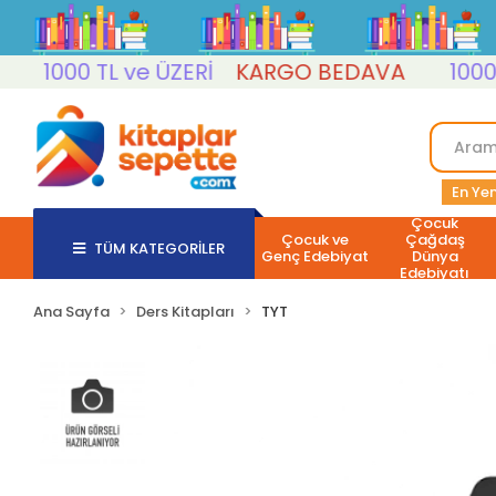
1000 TL ve ÜZERİ
KARGO BEDAVA
1000 TL 
En Yen
Çocuk
Çocuk ve
Çağdaş
TÜM KATEGORİLER
Genç Edebiyat
Dünya
Edebiyatı
Ana Sayfa
Ders Kitapları
TYT