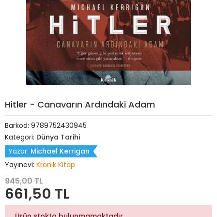
Hitler - Canavarın Ardındaki Adam
Barkod:
9789752430945
Kategori:
Dünya Tarihi
Yazar:
Michael Kerrigan
Yayınevi:
Kronik Kitap
945,00 TL
661,50 TL
Ürün stokta bulunmamaktadır.