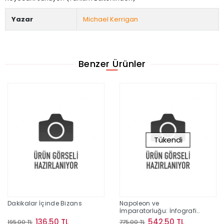
Yazar
Michael Kerrigan
Benzer Ürünler
Tükendi
Dakikalar İçinde Bizans
Napoleon ve
İmparatorluğu: İnfografik
(Ciltli)
136,50 TL
542,50 TL
195,00 TL
775,00 TL