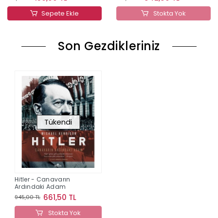
Sepete Ekle
Stokta Yok
Son Gezdikleriniz
Tükendi
Hitler - Canavarın
Ardındaki Adam
661,50 TL
945,00 TL
Stokta Yok