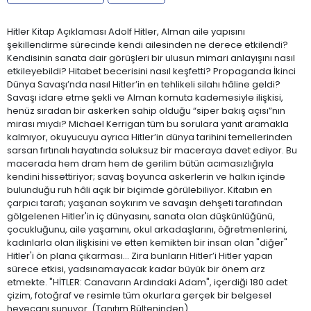
Hitler Kitap Açıklaması Adolf Hitler, Alman aile yapısını
şekillendirme sürecinde kendi ailesinden ne derece etkilendi?
Kendisinin sanata dair görüşleri bir ulusun mimari anlayışını nasıl
etkileyebildi? Hitabet becerisini nasıl keşfetti? Propaganda İkinci
Dünya Savaşı’nda nasıl Hitler’in en tehlikeli silahı hâline geldi?
Savaşı idare etme şekli ve Alman komuta kademesiyle ilişkisi,
henüz sıradan bir askerken sahip olduğu “siper bakış açısı”nın
mirası mıydı? Michael Kerrigan tüm bu sorulara yanıt aramakla
kalmıyor, okuyucuyu ayrıca Hitler’in dünya tarihini temellerinden
sarsan fırtınalı hayatında soluksuz bir maceraya davet ediyor. Bu
macerada hem dram hem de gerilim bütün acımasızlığıyla
kendini hissettiriyor; savaş boyunca askerlerin ve halkın içinde
bulunduğu ruh hâli açık bir biçimde görülebiliyor. Kitabın en
çarpıcı tarafı; yaşanan soykırım ve savaşın dehşeti tarafından
gölgelenen Hitler'in iç dünyasını, sanata olan düşkünlüğünü,
çocukluğunu, aile yaşamını, okul arkadaşlarını, öğretmenlerini,
kadınlarla olan ilişkisini ve etten kemikten bir insan olan "diğer"
Hitler'i ön plana çıkarması... Zira bunların Hitler’i Hitler yapan
sürece etkisi, yadsınamayacak kadar büyük bir önem arz
etmekte. "HİTLER: Canavarın Ardındaki Adam", içerdiği 180 adet
çizim, fotoğraf ve resimle tüm okurlara gerçek bir belgesel
heyecanı sunuyor. (Tanıtım Bülteninden)