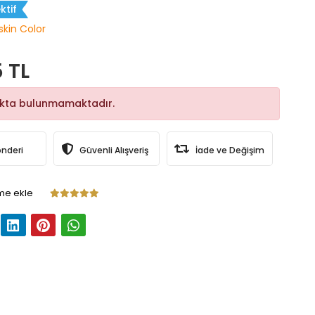
ktif
skin Color
 TL
okta bulunmamaktadır.
önderi
Güvenli Alışveriş
İade ve Değişim
me ekle