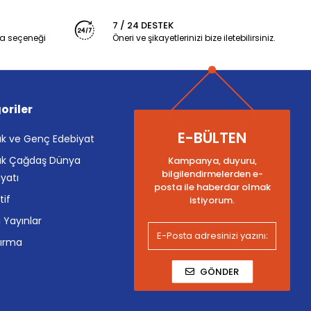
7 / 24 DESTEK
a seçeneği
Öneri ve şikayetlerinizi bize iletebilirsiniz.
oriler
E-BÜLTEN
k ve Genç Edebiyat
k Çağdaş Dünya
Kampanya, duyuru,
bilgilendirmelerden e-
yatı
posta ile haberdar olmak
tif
istiyorum.
i Yayınlar
tırma
GÖNDER