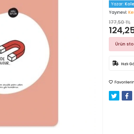
Yazar:
Kole
Yayınevi:
Ke
177,50 TL
124,25
Ürün st
Hızlı G
Favorileri