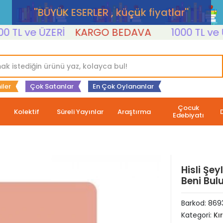
''BÜYÜK ESERLER , küçük fiyatlar''
L ve ÜZERİ
KARGO BEDAVA
1000 TL ve ÜZE
iler
Çok Satanlar
En Çok Oylananlar
Çocuk
Kolektif
Süreli Yayınlar
Araştırma
Edebiyatı
Hisli Şey
Beni Bul
Barkod:
869
Kategori:
Kı