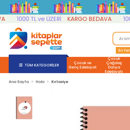
1000 TL ve ÜZERİ
KARGO BEDAVA
1000 T
En Yen
Çocuk
Çocuk ve
Çağdaş
TÜM KATEGORİLER
Genç Edebiyat
Dünya
Edebiyatı
Ana Sayfa
Hobi
Kırtasiye