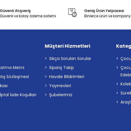
Güvenli Alışveriş
Geniş Ürün Yelpazesi
Güvenli ve kolay ödeme sistemi
Binlerce ürün ve kampany
Müşteri Hizmetleri
Kateg
a
Sıkça Sorulan Sorular
Çocu
latma Metni
Sipariş Takip
Çocu
Edebi
atış Sözleşmesi
Havale Bildirimleri
Kolek
ikası
Yayınevleri
Sürel
tal İade Koşulları
Şubelerimiz
Araş