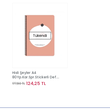
Tükendi
Hisli Şeyler A4
80Yp.Kar.Spr.Stickerli Def.
Hepsi De Beni Bulur
124,25 TL
177,50 TL
Stokta Yok