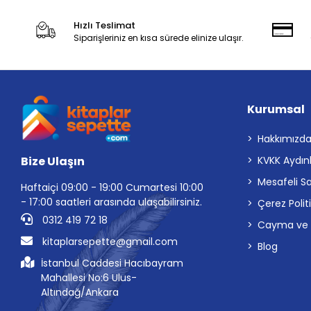
Hızlı Teslimat
Siparişleriniz en kısa sürede elinize ulaşır.
Kurumsal
Hakkımızd
Bize Ulaşın
KVKK Aydın
Mesafeli S
Haftaiçi 09:00 - 19:00 Cumartesi 10:00
- 17:00 saatleri arasında ulaşabilirsiniz.
Çerez Polit
0312 419 72 18
Cayma ve İp
kitaplarsepette@gmail.com
Blog
İstanbul Caddesi Hacıbayram
Mahallesi No:6 Ulus-
Altındağ/Ankara