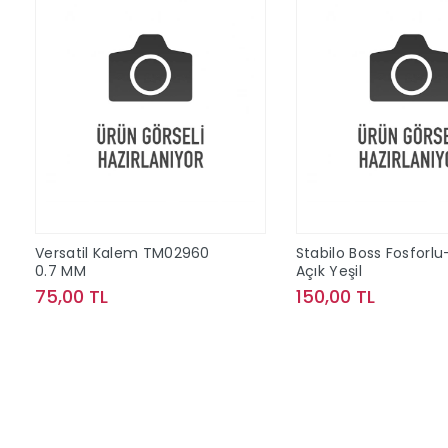
Versatil Kalem TM02960
Stabilo Boss Fosforlu
0.7 MM
Açık Yeşil
75,00 TL
150,00 TL
Sepete Ekle
Sepete Ek