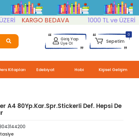
Rİ
KARGO BEDAVA
1000 TL ve ÜZERİ
KA
0
Giriş Yap
Sepetim
Üye Ol
Ders Kitapları
Edebiyat
Hobi
Kişisel Gelişim
ler A4 80Yp.Kar.Spr.Stickerli Def. Hepsi De
ur
3043144200
rtasiye