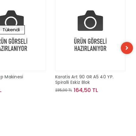
Tükendi
ap Makinesi
Karatis Art 90 GR A5 40 YP.
Spiralli Eskiz Blok
L
164,50 TL
235,00 TL
Stokta Yok
Sepete Ekle