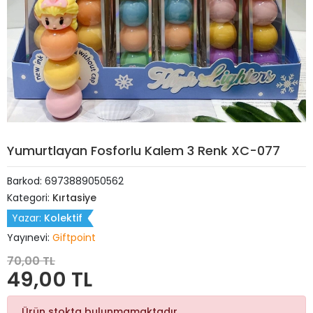
Yumurtlayan Fosforlu Kalem 3 Renk XC-077
Barkod:
6973889050562
Kategori:
Kırtasiye
Yazar:
Kolektif
Yayınevi:
Giftpoint
70,00 TL
49,00 TL
Ürün stokta bulunmamaktadır.