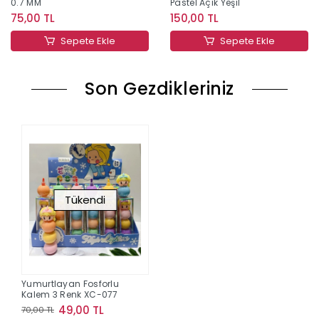
0.7 MM
Pastel Açık Yeşil
75,00 TL
150,00 TL
Sepete Ekle
Sepete Ekle
Son Gezdikleriniz
Tükendi
Yumurtlayan Fosforlu
Kalem 3 Renk XC-077
49,00 TL
70,00 TL