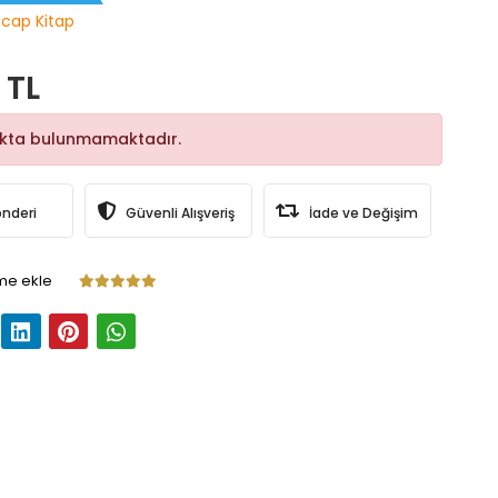
ncap Kitap
 TL
okta bulunmamaktadır.
önderi
Güvenli Alışveriş
İade ve Değişim
me ekle