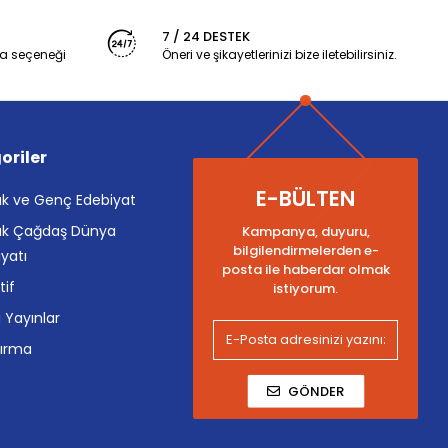
7 / 24 DESTEK
a seçeneği
Öneri ve şikayetlerinizi bize iletebilirsiniz.
oriler
E-BÜLTEN
k ve Genç Edebiyat
k Çağdaş Dünya
Kampanya, duyuru,
bilgilendirmelerden e-
yatı
posta ile haberdar olmak
tif
istiyorum.
i Yayınlar
tırma
GÖNDER