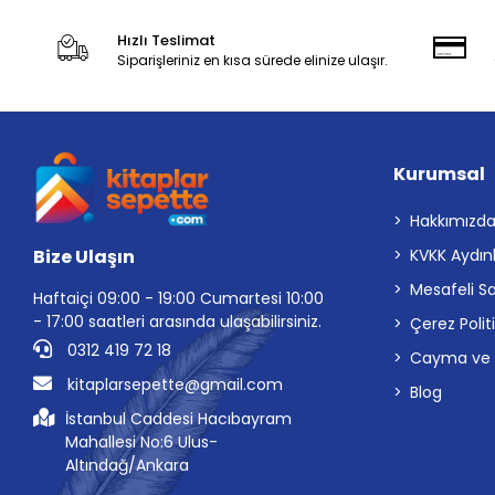
Hızlı Teslimat
Siparişleriniz en kısa sürede elinize ulaşır.
Kurumsal
Hakkımızd
Bize Ulaşın
KVKK Aydın
Mesafeli S
Haftaiçi 09:00 - 19:00 Cumartesi 10:00
- 17:00 saatleri arasında ulaşabilirsiniz.
Çerez Polit
0312 419 72 18
Cayma ve İp
kitaplarsepette@gmail.com
Blog
İstanbul Caddesi Hacıbayram
Mahallesi No:6 Ulus-
Altındağ/Ankara