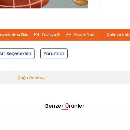
avorilerime Ekle
Tavsiye Et
Yorum Yaz
Gelince Hab
sit Seçenekleri
Yorumlar
Çağrı Odabaşı
Benzer Ürünler