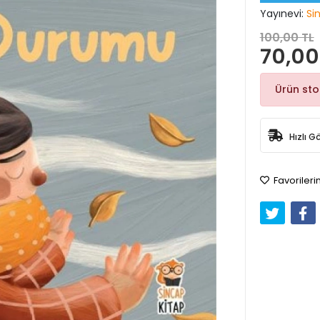
Yayınevi:
Si
100,00 TL
70,00
Ürün st
Hızlı G
Favorileri