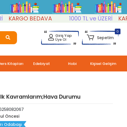
ARGO BEDAVA
1000 TL ve ÜZERİ
KARGO 
0
Giriş Yap
Sepetim
Üye Ol
Ders Kitapları
Edebiyat
Hobi
Kişisel Gelişim
 İlk Kavramlarım;Hava Durumu
6258082067
ul Öncesi
rı Odabaşı