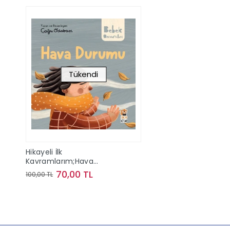
Tükendi
Hikayeli İlk
Kavramlarım;Hava
Durumu
70,00 TL
100,00 TL
Stokta Yok