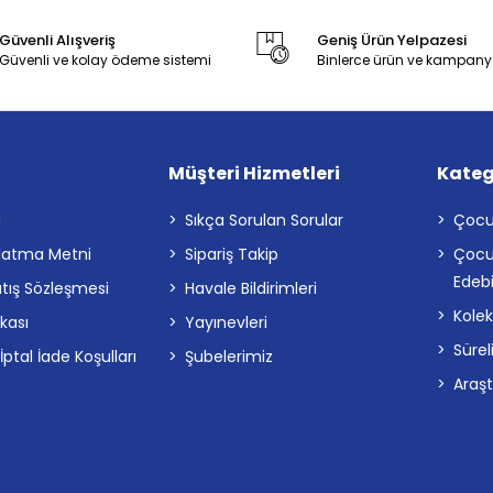
Güvenli Alışveriş
Geniş Ürün Yelpazesi
Güvenli ve kolay ödeme sistemi
Binlerce ürün ve kampany
Müşteri Hizmetleri
Kateg
a
Sıkça Sorulan Sorular
Çocu
latma Metni
Sipariş Takip
Çocu
Edebi
atış Sözleşmesi
Havale Bildirimleri
Kolek
ikası
Yayınevleri
Sürel
tal İade Koşulları
Şubelerimiz
Araş