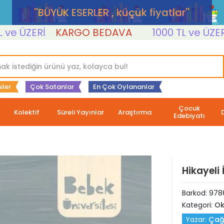
''BÜYÜK ESERLER , küçük fiyatlar''
ÜZERİ
KARGO BEDAVA
1000 TL ve ÜZERİ
K
iler
Çok Satanlar
En Çok Oylananlar
Çocuk
Kolektif
Süreli Yayınlar
Araştırma
Edebiyatı
Hikayeli
Barkod:
978
Kategori:
Ok
Yazar:
Çağ