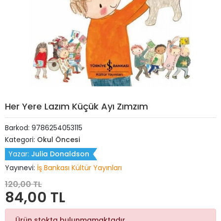
Her Yere Lazım Küçük Ayı Zımzım
Barkod:
9786254053115
Kategori:
Okul Öncesi
Yazar:
Julia Donaldson
Yayınevi:
İş Bankası Kültür Yayınları
120,00 TL
84,00 TL
Ürün stokta bulunmamaktadır.