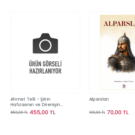
Ahmet Telli - Şiirin
Alparslan
Hafızasının ve Direnişin
İzinde Bir Yaşam
455,00 TL
70,00 TL
650,00 TL
100,00 TL
Sepete Ekle
Sepete Ek