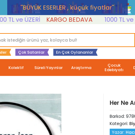
''BÜYÜK ESERLER , küçük fiyatlar''
L ve ÜZERİ
KARGO BEDAVA
1000 TL ve ÜZER
iler
Çok Satanlar
En Çok Oylananlar
Çocuk
Kolektif
Süreli Yayınlar
Araştırma
Edebiyatı
Her Ne A
Barkod:
978
Kategori:
Bi
Yazar:
Hacı