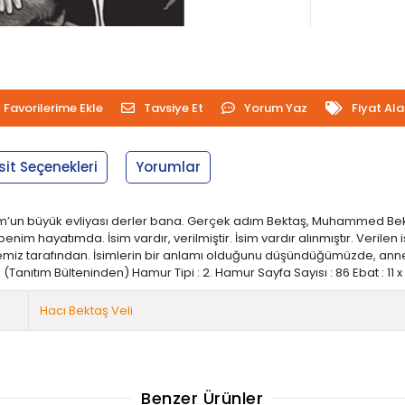
Favorilerime Ekle
Tavsiye Et
Yorum Yaz
Fiyat Al
sit Seçenekleri
Yorumlar
Rum’un büyük evliyası derler bana. Gerçek adım Bektaş, Muhammed Bektaş
r benim hayatımda. İsim vardır, verilmiştir. İsim vardır alınmıştır. Ver
ilemiz tarafından. İsimlerin bir anlamı olduğunu düşündüğümüzde, annem
nıtım Bülteninden) Hamur Tipi : 2. Hamur Sayfa Sayısı : 86 Ebat : 11 x 18 İl
Hacı Bektaş Veli
Benzer Ürünler