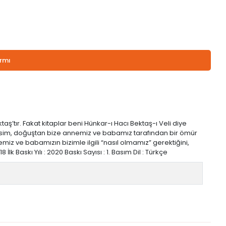
armı
’tır. Fakat kitaplar beni Hünkar-ı Hacı Bektaş-ı Veli diye
ilen isim, doğuştan bize annemiz ve babamız tarafından bir ömür
iz ve babamızın bizimle ilgili “nasıl olmamız” gerektiğini,
k Baskı Yılı : 2020 Baskı Sayısı : 1. Basım Dil : Türkçe