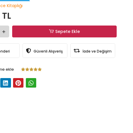
ce Kitaplığı
 TL
Sepete Ekle
önderi
Güvenli Alışveriş
İade ve Değişim
me ekle