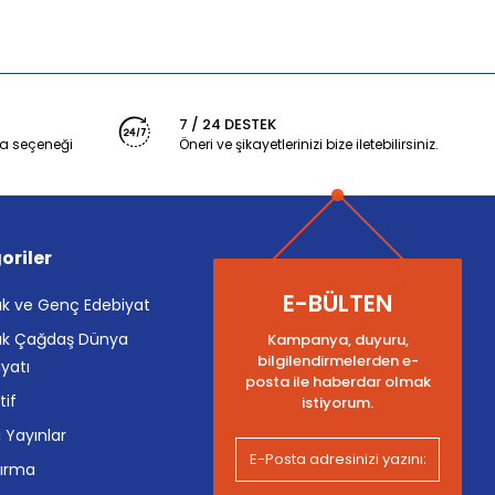
7 / 24 DESTEK
a seçeneği
Öneri ve şikayetlerinizi bize iletebilirsiniz.
oriler
E-BÜLTEN
k ve Genç Edebiyat
k Çağdaş Dünya
Kampanya, duyuru,
bilgilendirmelerden e-
yatı
posta ile haberdar olmak
tif
istiyorum.
i Yayınlar
tırma