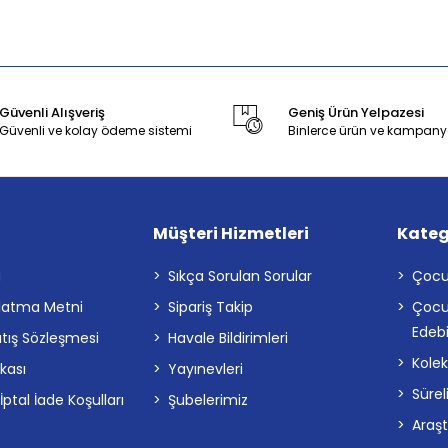
Güvenli Alışveriş
Geniş Ürün Yelpazesi
Güvenli ve kolay ödeme sistemi
Binlerce ürün ve kampany
Müşteri Hizmetleri
Kateg
a
Sıkça Sorulan Sorular
Çocu
latma Metni
Sipariş Takip
Çocu
Edebi
atış Sözleşmesi
Havale Bildirimleri
Kolek
ikası
Yayınevleri
Sürel
tal İade Koşulları
Şubelerimiz
Araş