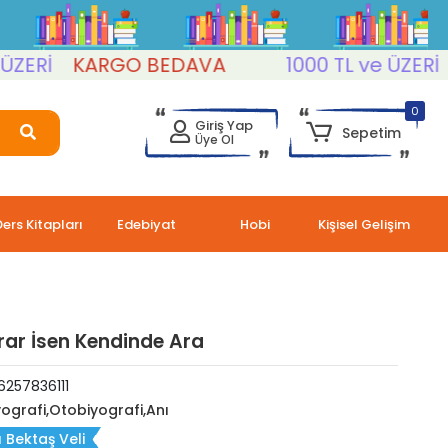
İ
KARGO BEDAVA
1000 TL ve ÜZERİ
KA
0
Giriş Yap
Sepetim
Üye Ol
Ders Kitapları
Edebiyat
Hobi
Kişisel Gelişim
rar İsen Kendinde Ara
6257836111
yografi,Otobiyografi,Anı
 Bektaş Veli