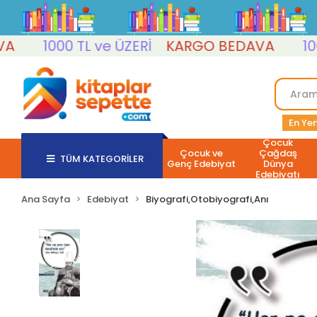
1000 TL ve ÜZERİ
KARGO BEDAVA
1000 T
En Yen
Çocuk
Çocuk ve
Çağdaş
TÜM KATEGORİLER
Genç Edebiyat
Dünya
Edebiyatı
Ana Sayfa
Edebiyat
Biyografi,Otobiyografi,Anı