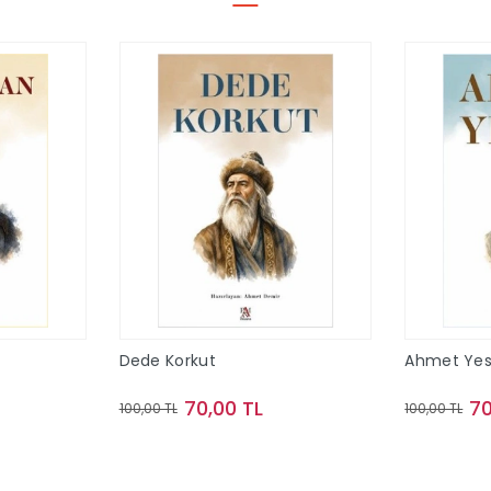
Dede Korkut
Ahmet Yes
70,00 TL
70
100,00 TL
100,00 TL
le
Sepete Ekle