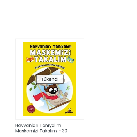
Sepete Ekle
Sepete Ek
Tükendi
Hayvanları Tanıyalım
Maskemizi Takalım - 30
Sevimli Hayvan Maskesi