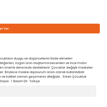
er Ver
ocukların duygu ve düşüncelerini ifade etmeleri
k değerleri, özgün ürün oluşturma becerileri ve ince motor
imleri önemli derecede desteklenir. Çocuklar değişik maskeler
ilirler. Böylece maske dışavurum aracı olarak kullanılabilir.
rimli ve kaliteli zaman geçirmeniz dileğiyle… Erken Çocukluk
yısı : 1. Basım Dil : Türkçe