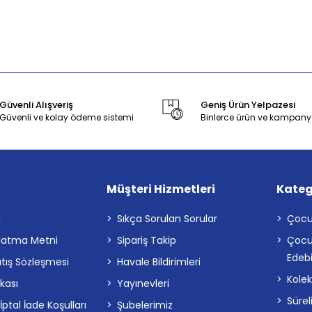
Güvenli Alışveriş
Geniş Ürün Yelpazesi
Güvenli ve kolay ödeme sistemi
Binlerce ürün ve kampany
Müşteri Hizmetleri
Kateg
a
Sıkça Sorulan Sorular
Çocu
latma Metni
Sipariş Takip
Çocu
Edebi
atış Sözleşmesi
Havale Bildirimleri
Kolek
ikası
Yayınevleri
Sürel
tal İade Koşulları
Şubelerimiz