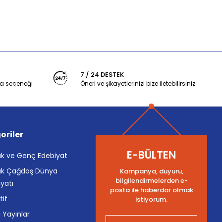
7 / 24 DESTEK
a seçeneği
Öneri ve şikayetlerinizi bize iletebilirsiniz.
oriler
E-BÜLTEN
k ve Genç Edebiyat
k Çağdaş Dünya
Kampanya, duyuru,
bilgilendirmelerden e-
yatı
posta ile haberdar olmak
tif
istiyorum.
i Yayınlar