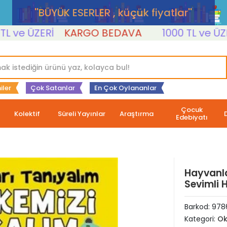
''BÜYÜK ESERLER , küçük fiyatlar''
e ÜZERİ
KARGO BEDAVA
1000 TL ve ÜZERİ
iler
Çok Satanlar
En Çok Oylananlar
Çocuk
Kolektif
Süreli Yayınlar
Araştırma
Edebiyatı
Hayvanla
Sevimli 
Barkod:
978
Kategori:
Ok