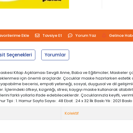
avorilerime Ekle
Tavsiye Et
Yorum Yaz
Gelince Hab
sit Seçenekleri
Yorumlar
skesi Kitap Açıklaması Sevgili Anne, Baba ve Eğitimciler; Maskeler ç
 desteklenmesi için önemli araçlardır. Çocuklar maske hazırlarken esteti
iği yapabilme becerisi, empati yeteneği, sosyal, duygusal ve dil geliş
irler. İçlerindeki öfkeyi, kızgınlığı, stresi, kaygıyı maske kullanarak atab
lerini farklı yollarla ifade edebileceklerdir. Çocuklarınızla keyifli, ve
 : 1. Hamur Sayfa Sayısı : 48 Ebat : 24 x 32 İlk Baskı Yılı : 2021 Baskı Sa
Kolektif