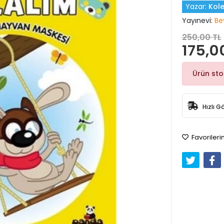
Yazar:
Kole
Yayınevi:
Be
250,00 TL
175,0
Ürün st
Hızlı G
Favorileri