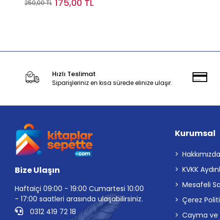
175,00 TL
250,00 TL
Stokta Yok
Hızlı Teslimat
Siparişleriniz en kısa sürede elinize ulaşır.
Kurumsal
Hakkımızd
Bize Ulaşın
KVKK Aydın
Mesafeli S
Haftaiçi 09:00 - 19:00 Cumartesi 10:00
- 17:00 saatleri arasında ulaşabilirsiniz.
Çerez Polit
0312 419 72 18
Cayma ve İp