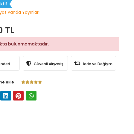
ktif
yaz Panda Yayınları
0 TL
okta bulunmamaktadır.
önderi
Güvenli Alışveriş
İade ve Değişim
me ekle