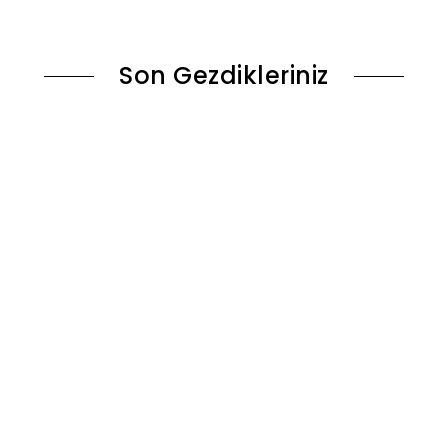
le
Sepete Ekle
Son Gezdikleriniz