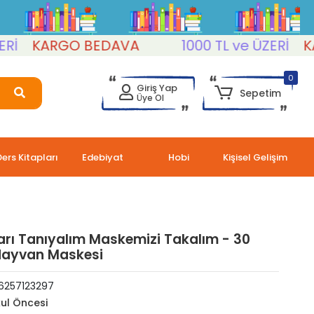
KARGO BEDAVA
1000 TL ve ÜZERİ
KARG
0
Giriş Yap
Sepetim
Üye Ol
Ders Kitapları
Edebiyat
Hobi
Kişisel Gelişim
rı Tanıyalım Maskemizi Takalım - 30
Hayvan Maskesi
6257123297
ul Öncesi