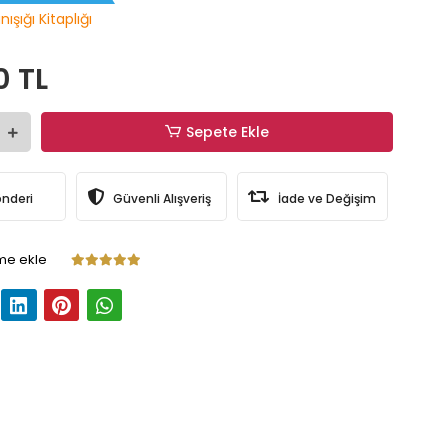
ışığı Kitaplığı
0 TL
Sepete Ekle
önderi
Güvenli Alışveriş
İade ve Değişim
me ekle