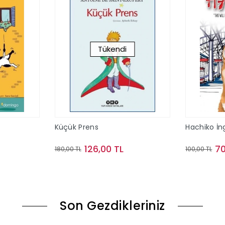
Tükendi
Küçük Prens
Hachiko İng
126,00 TL
70
180,00 TL
100,00 TL
le
Stokta Yok
Son Gezdikleriniz