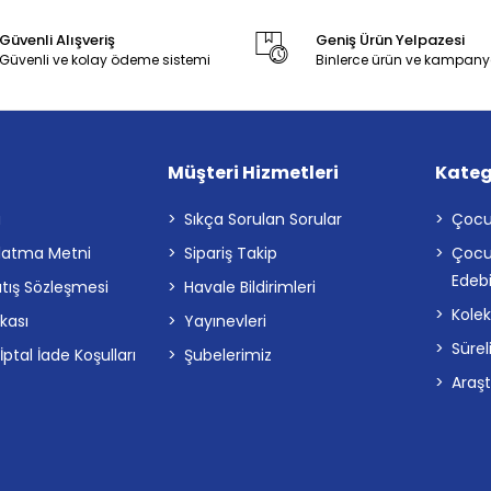
Güvenli Alışveriş
Geniş Ürün Yelpazesi
Güvenli ve kolay ödeme sistemi
Binlerce ürün ve kampany
Müşteri Hizmetleri
Kateg
a
Sıkça Sorulan Sorular
Çocu
latma Metni
Sipariş Takip
Çocu
Edebi
atış Sözleşmesi
Havale Bildirimleri
Kolek
ikası
Yayınevleri
Sürel
tal İade Koşulları
Şubelerimiz
Araş