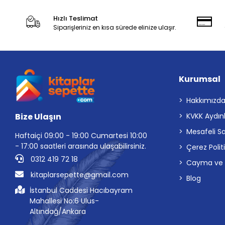
Hızlı Teslimat
Siparişleriniz en kısa sürede elinize ulaşır.
Kurumsal
Hakkımızd
Bize Ulaşın
KVKK Aydın
Mesafeli S
Haftaiçi 09:00 - 19:00 Cumartesi 10:00
- 17:00 saatleri arasında ulaşabilirsiniz.
Çerez Polit
0312 419 72 18
Cayma ve İp
kitaplarsepette@gmail.com
Blog
İstanbul Caddesi Hacıbayram
Mahallesi No:6 Ulus-
Altındağ/Ankara