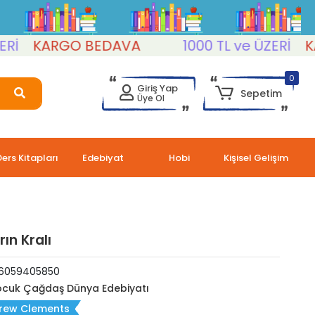
KARGO BEDAVA
1000 TL ve ÜZERİ
KARGO
0
Giriş Yap
Sepetim
Üye Ol
Ders Kitapları
Edebiyat
Hobi
Kişisel Gelişim
ın Kralı
6059405850
cuk Çağdaş Dünya Edebiyatı
rew Clements