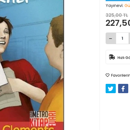
Yayınevi:
Gün
325,00 TL
227,5
Hızlı G
Favorileri