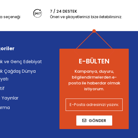
7 / 24 DESTEK
a seçeneği
Öneri ve şikayetlerinizi bize iletebilirsiniz.
oriler
E-BÜLTEN
k ve Genç Edebiyat
k Çağdaş Dünya
Kampanya, duyuru,
bilgilendirmelerden e-
yatı
posta ile haberdar olmak
tif
istiyorum.
i Yayınlar
tırma
GÖNDER