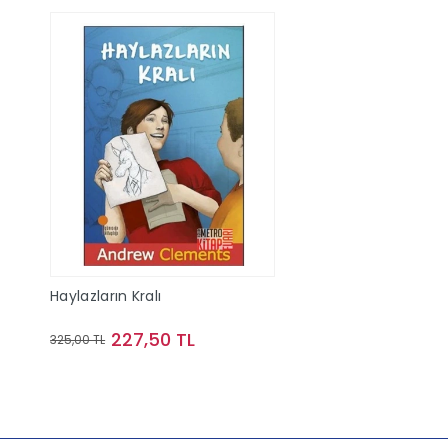
Haylazların Kralı
227,50 TL
325,00 TL
Sepete Ekle