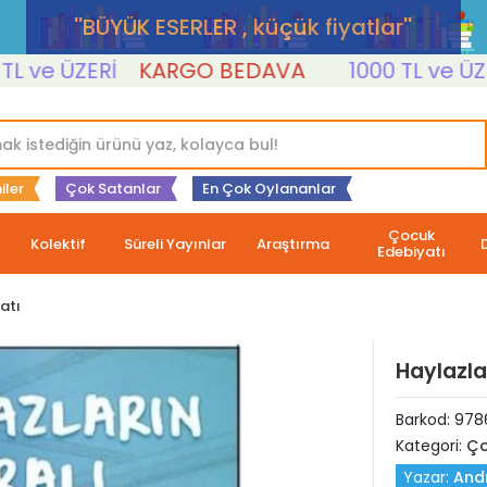
''BÜYÜK ESERLER , küçük fiyatlar''
 ÜZERİ
KARGO BEDAVA
1000 TL ve ÜZERİ
iler
Çok Satanlar
En Çok Oylananlar
Çocuk
Kolektif
Süreli Yayınlar
Araştırma
Edebiyatı
atı
Haylazlar
Barkod:
978
Kategori:
Ço
Yazar:
And