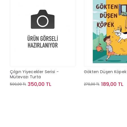
Çılgın Yiyecekler Serisi -
Gökten Düşen Köpek
Mütevazı Turta
350,00 TL
189,00 TL
500,00 TL
270,00 TL
Sepete Ekle
Sepete Ek