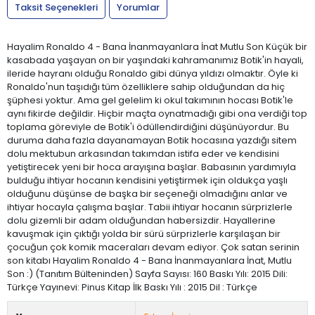
Taksit Seçenekleri
Yorumlar
Hayalim Ronaldo 4 - Bana İnanmayanlara İnat Mutlu Son Küçük bir
kasabada yaşayan on bir yaşındaki kahramanımız Botik'in hayali,
ileride hayranı olduğu Ronaldo gibi dünya yıldızı olmaktır. Öyle ki
Ronaldo'nun taşıdığı tüm özelliklere sahip olduğundan da hiç
şüphesi yoktur. Ama gel gelelim ki okul takımının hocası Botik'le
aynı fikirde değildir. Hiçbir maçta oynatmadığı gibi ona verdiği top
toplama göreviyle de Botik'i ödüllendirdiğini düşünüyordur. Bu
duruma daha fazla dayanamayan Botik hocasına yazdığı sitem
dolu mektubun arkasından takımdan istifa eder ve kendisini
yetiştirecek yeni bir hoca arayışına başlar. Babasının yardımıyla
bulduğu ihtiyar hocanın kendisini yetiştirmek için oldukça yaşlı
olduğunu düşünse de başka bir seçeneği olmadığını anlar ve
ihtiyar hocayla çalışma başlar. Tabii ihtiyar hocanın sürprizlerle
dolu gizemli bir adam olduğundan habersizdir. Hayallerine
kavuşmak için çıktığı yolda bir sürü sürprizlerle karşılaşan bir
çocuğun çok komik maceraları devam ediyor. Çok satan serinin
son kitabı Hayalim Ronaldo 4 - Bana İnanmayanlara İnat, Mutlu
Son :) (Tanıtım Bülteninden) Sayfa Sayısı: 160 Baskı Yılı: 2015 Dili:
Türkçe Yayınevi: Pinus Kitap İlk Baskı Yılı : 2015 Dil : Türkçe