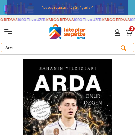
''BÜYÜK ESERLER , küçük fiyatlar''
 BEDAVA
1000 TL ve ÜZERİ
KARGO BEDAVA
1000 TL ve ÜZERİ
KARGO BEDAVA
1000
0