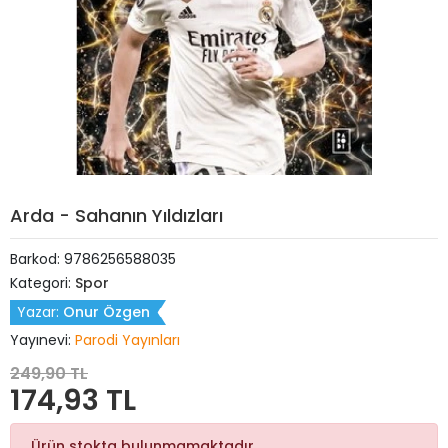
Arda - Sahanın Yıldızları
Barkod:
9786256588035
Kategori:
Spor
Yazar:
Onur Özgen
Yayınevi:
Parodi Yayınları
249,90 TL
174,93 TL
Ürün stokta bulunmamaktadır.