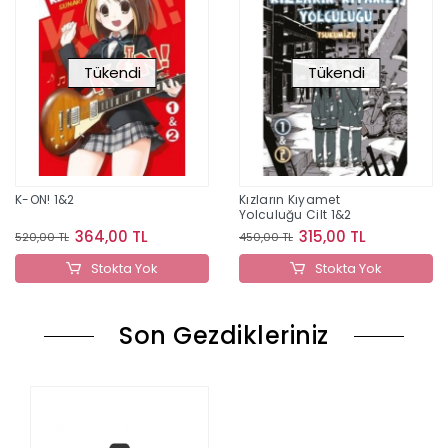
Tükendi
Tükendi
K-ON! 1&2
Kızların Kıyamet
Yolculuğu Cilt 1&2
364,00 TL
315,00 TL
520,00 TL
450,00 TL
Stokta Yok
Stokta Yok
Son Gezdikleriniz