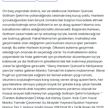
On beş yaşındaki dobra, asi ve delibozuk Harleen Quinzel,
Gotham Şehri’ne yollandığında cebinde beş kuruş yoktu. Harleen
çocukluğundan beri birçok zorlukla tek başına mücadele etmek
zorunda kalmıştı ama Gotham’ın en iyi drag queen’i Mama onu
kanatlarının altına aldığında talihi dönecekti. Başlarda Harleen,
Gotham Lisesi’ndeki en iyi arkadaşı Ivy’yle, kendi olabileceği bir
yer bulmuş gibiydi. Fakat Mama’nın gösterileri, mahalleyi ele
geçirmekte olan değişimin yeni kurbanı olunca işler yeniden
karıştı. Bu sefer Harleen kızmıştı. Öfkesini eyleme geçirmek
istediği için önünde iki seçeneği vardı: Ya mahallelerini daha
yaşanabilir bir hale getirmek için protestolar düzenleyen Ivy’ye
katılacak ya da Gotham’ın şirketlerini tek tek indirmeyi planlayan
Joker’le işbirliğine girecekti. “Genç Harleen Quinzel’ın hikâyesine
yeni bir nefes getiren Mariko Tamaki’nin kalemi mükemmel. Steve
Pugh’un çizimleriyle sağlam bir temel edinen çizgi roman,
okurlara soylulaştırmaya karşı savaş veren drag queen’lerin, her
şeyi tekeline almaya çalışan büyük bir şirkete karşı çıkan tanıdık
Iyv’nin ve kendi ufak hayatını anlamasına yardımcı olacak bir
masal arayan tatlı Harley’nin yaşadığı Gotham Şehri’ni tanıtıyor.”
(Tanıtım Bülteninden) Kitap Adı Harlay Quinn: Kırık Cam Yazar
Mariko Tamaki Çevirmen Su Akaydın Yayınevi Epsilon Yayınevi
Hamur Tipi 2. Hamur Sayfa Sayısı 208 Ebat 16 x 24 İlk Baskı Yılı 2020