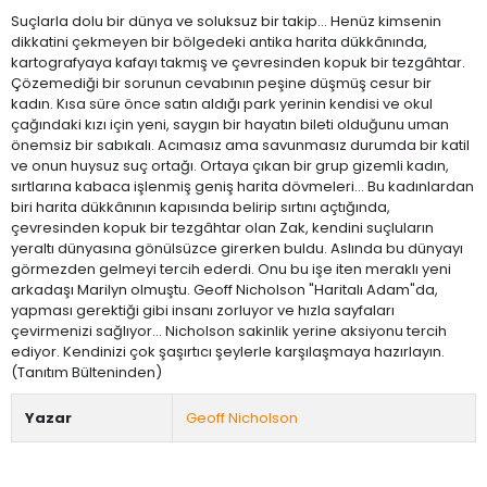
Suçlarla dolu bir dünya ve soluksuz bir takip... Henüz kimsenin
dikkatini çekmeyen bir bölgedeki antika harita dükkânında,
kartografyaya kafayı takmış ve çevresinden kopuk bir tezgâhtar.
Çözemediği bir sorunun cevabının peşine düşmüş cesur bir
kadın. Kısa süre önce satın aldığı park yerinin kendisi ve okul
çağındaki kızı için yeni, saygın bir hayatın bileti olduğunu uman
önemsiz bir sabıkalı. Acımasız ama savunmasız durumda bir katil
ve onun huysuz suç ortağı. Ortaya çıkan bir grup gizemli kadın,
sırtlarına kabaca işlenmiş geniş harita dövmeleri… Bu kadınlardan
biri harita dükkânının kapısında belirip sırtını açtığında,
çevresinden kopuk bir tezgâhtar olan Zak, kendini suçluların
yeraltı dünyasına gönülsüzce girerken buldu. Aslında bu dünyayı
görmezden gelmeyi tercih ederdi. Onu bu işe iten meraklı yeni
arkadaşı Marilyn olmuştu. Geoff Nicholson "Haritalı Adam"da,
yapması gerektiği gibi insanı zorluyor ve hızla sayfaları
çevirmenizi sağlıyor… Nicholson sakinlik yerine aksiyonu tercih
ediyor. Kendinizi çok şaşırtıcı şeylerle karşılaşmaya hazırlayın.
(Tanıtım Bülteninden)
Yazar
Geoff Nicholson