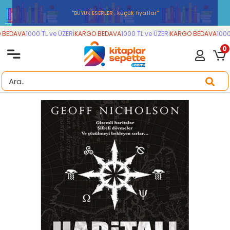
''BÜYÜK ESERLER , küçük fiyatlar''
BEDAVA
1000 TL ve ÜZERİ
KARGO BEDAVA
1000 TL ve ÜZERİ
KARGO BEDAVA
1000 
0