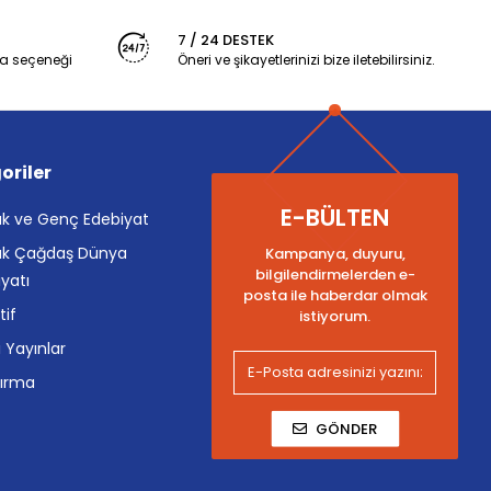
7 / 24 DESTEK
a seçeneği
Öneri ve şikayetlerinizi bize iletebilirsiniz.
oriler
E-BÜLTEN
k ve Genç Edebiyat
k Çağdaş Dünya
Kampanya, duyuru,
bilgilendirmelerden e-
yatı
posta ile haberdar olmak
tif
istiyorum.
i Yayınlar
tırma
GÖNDER