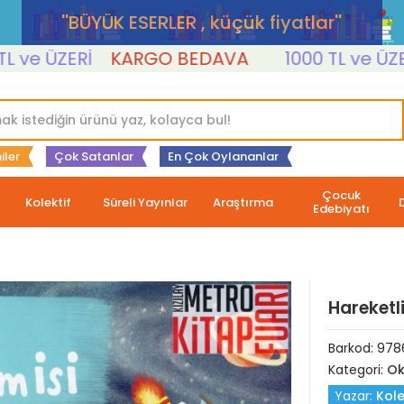
''BÜYÜK ESERLER , küçük fiyatlar''
 ÜZERİ
KARGO BEDAVA
1000 TL ve ÜZERİ
iler
Çok Satanlar
En Çok Oylananlar
Çocuk
Kolektif
Süreli Yayınlar
Araştırma
Edebiyatı
Hareketl
Barkod:
978
Kategori:
Ok
Yazar:
Kole