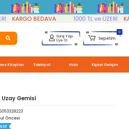
KARGO BEDAVA
1000 TL ve ÜZERİ
KARGO
0
Giriş Yap
Sepetim
Üye Ol
Ders Kitapları
Edebiyat
Hobi
Kişisel Gelişim
i Uzay Gemisi
6053328223
ul Öncesi
ktif