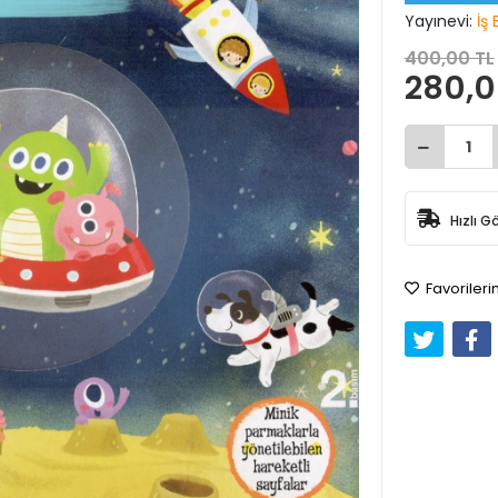
Yayınevi:
İş 
400,00 TL
280,0
Hızlı G
Favorileri