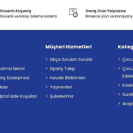
Güvenli Alışveriş
Geniş Ürün Yelpazesi
Güvenli ve kolay ödeme sistemi
Binlerce ürün ve kampany
Müşteri Hizmetleri
Kateg
a
Sıkça Sorulan Sorular
Çocu
latma Metni
Sipariş Takip
Çocu
Edebi
atış Sözleşmesi
Havale Bildirimleri
Kolek
ikası
Yayınevleri
Sürel
tal İade Koşulları
Şubelerimiz
Araş