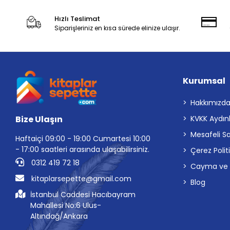
Hızlı Teslimat
Siparişleriniz en kısa sürede elinize ulaşır.
Kurumsal
Hakkımızd
Bize Ulaşın
KVKK Aydın
Mesafeli S
Haftaiçi 09:00 - 19:00 Cumartesi 10:00
- 17:00 saatleri arasında ulaşabilirsiniz.
Çerez Polit
0312 419 72 18
Cayma ve İp
kitaplarsepette@gmail.com
Blog
İstanbul Caddesi Hacıbayram
Mahallesi No:6 Ulus-
Altındağ/Ankara