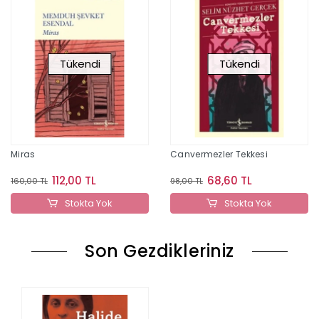
Tükendi
Tükendi
Miras
Canvermezler Tekkesi
112,00 TL
68,60 TL
160,00 TL
98,00 TL
Stokta Yok
Stokta Yok
Son Gezdikleriniz