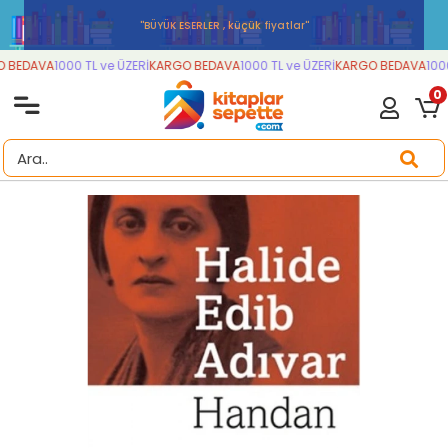
''BÜYÜK ESERLER , küçük fiyatlar''
 BEDAVA
1000 TL ve ÜZERİ
KARGO BEDAVA
1000 TL ve ÜZERİ
KARGO BEDAVA
1000 
0