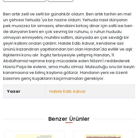
Ben artık zelil ve sefil bir günahkâr oldum. Ben artık tarihin en mel
un çehresi Yehuda 'ya bir nazire oldum. Yehuda nasıl dünyanın
pek muazzez bir simasını, efendisini birkaç dinar için sattı ise ben
de dünyanın beni en çok sevmiş bir ruhunu, o ruhun hududu
olmayan emniyetini, muhitini sattım, dünyada en çok sevdiği bir
şeyin kalbini ondan çaldım. Halide Edib Adıvar, kendisine asıl
ününü kazandıran yapıtlarından biri olan Handan'da evlilik ve aşk
ilişkilerini konu alır. İngiliz terbiyesiyle yetişmiş Handan, 11.
Abdülhamid rejimine karşı mücadele eden Nâzım'ı reddederek
Hüsnü Paşa ile evlenir, ama mutlu olmaz. Mutsuzluğu onu bir beyin
kanamasına ve bilinç kaybına götürür. Handanın yeni ve özenli
basımını genç kuşakların kaçırmamaları gerekiyor.
Yazar
Halide Edib Adıvar
Benzer Ürünler