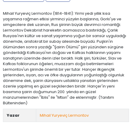
Mihail Yuryeviç Lermontov (1814-1841): Yirmi yedi yıllık kısa
yaşamına rağmen etkisi yirminci yüzyılın başlarına, Gorki'ye ve
simgecilere dek uzanan, Rus şiirinin büyük devrimci romantiği.
Lermontov Dekabrist hareketin acımasızca bastırıldığı, Çarlık
Rusyası'nın kültür ve sanat yaşamına yoğun bir sansür uyguladığı
dönemde, aristokrat bir subay ailesinde büyüdü. Puşkin'in
ölümünden sonra yazdığı "Şairin Ölümü" şiiri yüzünden sürgüne
gönderildiği Kafkasya'nın doğası ve Kafkas halklarının yaşamı
sanatçının üzerinde derin izler bıraktı. Halk şiiri, türküler, Slav ve
Kafkas folklorunun öğeleri, muazzam doğa betimlemeleri
Lermontov'un şiirinde önemli bir yer tutar. Hançer ilkgençlik
şiirlerinden, isyan, acı ve öfke duygularının yoğunlaştığı olgunluk
dönemine dek, şairin dünyasını ustalıkla yansıtan şiirlerinden
özenle yapılmış en güzel seçkilerden biridir. Hançer'in yeni
basımına şairin doğumunun 200. yılında en güzel
manzumelerinden "İblis" ile "Mtsıri" de eklenmiştir. (Tanıtım
Bülteninden)
Yazar
Mihail Yuryeviç Lermontov