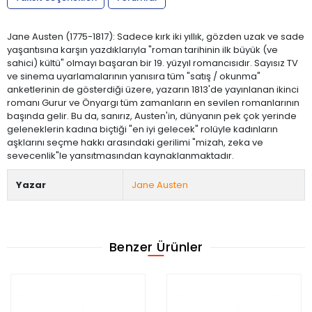
Jane Austen (1775-1817): Sadece kırk iki yıllık, gözden uzak ve sade
yaşantısına karşın yazdıklarıyla "roman tarihinin ilk büyük (ve
sahici) kültü" olmayı başaran bir 19. yüzyıl romancısıdır. Sayısız TV
ve sinema uyarlamalarının yanısıra tüm "satış / okunma"
anketlerinin de gösterdiği üzere, yazarın 1813'de yayınlanan ikinci
romanı Gurur ve Önyargı tüm zamanların en sevilen romanlarının
başında gelir. Bu da, sanırız, Austen'in, dünyanın pek çok yerinde
geleneklerin kadına biçtiği "en iyi gelecek" rolüyle kadınların
aşklarını seçme hakkı arasındaki gerilimi "mizah, zeka ve
sevecenlik"le yansıtmasından kaynaklanmaktadır.
Yazar
Jane Austen
Benzer Ürünler