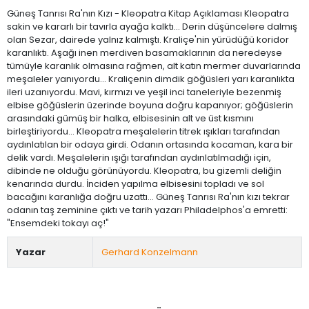
Güneş Tanrısı Ra'nın Kızı - Kleopatra Kitap Açıklaması Kleopatra
sakin ve kararlı bir tavırla ayağa kalktı... Derin düşüncelere dalmış
olan Sezar, dairede yalnız kalmıştı. Kraliçe'nin yürüdüğü koridor
karanlıktı. Aşağı inen merdiven basamaklarının da neredeyse
tümüyle karanlık olmasına rağmen, alt katın mermer duvarlarında
meşaleler yanıyordu... Kraliçenin dimdik göğüsleri yarı karanlıkta
ileri uzanıyordu. Mavi, kırmızı ve yeşil inci taneleriyle bezenmiş
elbise göğüslerin üzerinde boyuna doğru kapanıyor; göğüslerin
arasındaki gümüş bir halka, elbisesinin alt ve üst kısmını
birleştiriyordu... Kleopatra meşalelerin titrek ışıkları tarafından
aydınlatılan bir odaya girdi. Odanın ortasında kocaman, kara bir
delik vardı. Meşalelerin ışığı tarafından aydınlatılmadığı için,
dibinde ne olduğu görünüyordu. Kleopatra, bu gizemli deliğin
kenarında durdu. İnciden yapılma elbisesini topladı ve sol
bacağını karanlığa doğru uzattı... Güneş Tanrısı Ra'nın kızı tekrar
odanın taş zeminine çıktı ve tarih yazarı Philadelphos'a emretti:
"Ensemdeki tokayı aç!"
Yazar
Gerhard Konzelmann