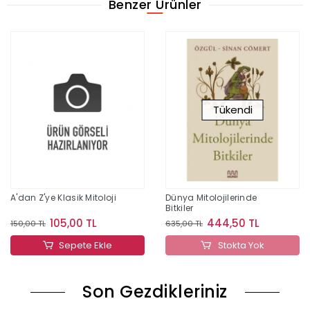
Benzer Ürünler
Tükendi
A'dan Z'ye Klasik Mitoloji
Dünya Mitolojilerinde
Bitkiler
105,00 TL
444,50 TL
150,00 TL
635,00 TL
Sepete Ekle
Stokta Yok
Son Gezdikleriniz