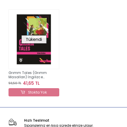
Tükendi
Grımm Tales (Grımm
Masalları) İngilizce
Seviye 1
41,65 TL
59,50 TL
Stokta Yok
Hızlı Teslimat
Siparişleriniz en kısa sürede elinize ulaşır.