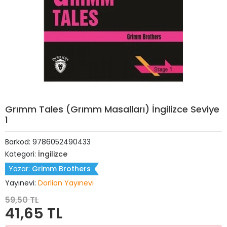
Grımm Tales (Grımm Masalları) İngilizce Seviye
1
Barkod:
9786052490433
Kategori:
İngilizce
Yazar:
Grimm Brothers
Yayınevi:
Dorlion Yayınevi
59,50 TL
41,65 TL