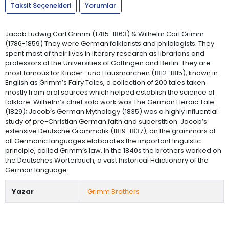
Taksit Seçenekleri
Yorumlar
Jacob Ludwig Carl Grimm (1785-1863) & Wilhelm Carl Grimm
(1786-1859) They were German folklorists and philologists. They
spent most of their lives in literary research as librarians and
professors at the Universities of Gottingen and Berlin. They are
most famous for Kinder- und Hausmarchen (1812-1815), known in
English as Grimm’s Fairy Tales, a collection of 200 tales taken
mostly from oral sources which helped establish the science of
folklore. Wilhelm’s chief solo work was The German Heroic Tale
(1829); Jacob’s German Mythology (1835) was a highly influential
study of pre-Christian German faith and superstition. Jacob’s
extensive Deutsche Grammatik (1819-1837), on the grammars of
all Germanic languages elaborates the important linguistic
principle, called Grimm’s law. In the 1840s the brothers worked on
the Deutsches Worterbuch, a vast historical Hdictionary of the
German language.
Yazar
Grimm Brothers