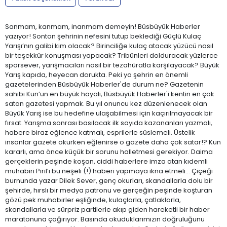
Sanmam, kanmam, inanmam demeyin! Büsbüyük Haberler
yazıyor! Sonton şehrinin nefesini tutup beklediği Güçlü Kulaç
Yarışı’nın galibi kim olacak? Birinciliğe kulaç atacak yüzücü nasıl
bir teşekkür konuşması yapacak? Tribünleri dolduracak yüzlerce
sporsever, yarışmacıları nasıl bir tezahüratla karşılayacak? Büyük
Yarış kapıda, heyecan dorukta. Peki ya şehrin en önemli
gazetelerinden Büsbüyük Haberler'de durum ne? Gazetenin
sahibi Kun’un en büyük hayali, Büsbüyük Haberler'i kentin en çok
satan gazetesi yapmak. Bu yıl onuncu kez düzenlenecek olan
Büyük Yarış ise bu hedefine ulaşabilmesi için kaçırılmayacak bir
fırsat. Yarışma sonrası basılacak ilk sayıda kazananları yazmalı,
habere biraz eğlence katmalı, esprilerle süslemeli. Üstelik
insanlar gazete okurken eğlenirse o gazete daha çok satar!? Kun
kararlı, ama önce küçük bir sorunu halletmesi gerekiyor. Daima
gerçeklerin peşinde koşan, ciddi haberlere imza atan kıdemli
muhabiri Pırıl’ı bu neşeli (!) haberi yapmaya ikna etmeli… Çiçeği
burnunda yazar Dilek Sever, genç okurları, skandallarla dolu bir
şehirde, hırslı bir medya patronu ve gerçeğin peşinde koşturan
gözü pek muhabirler eşliğinde, kulaçlarla, çatlaklarla,
skandallarla ve sürpriz partilerle akıp giden hareketli bir haber
maratonuna çağırıyor. Basında okuduklarımızın doğruluğunu