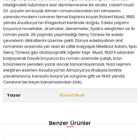
niteliğindeki tutumlara dair derinlemesine bir analiz. robert musil:
20. yüzyılın en büyük Alman romancılarından biri olmasının
yanında modern romanın temel taşlarını koyan Robert Musil, 1880
yılında Avusturya’nın Klagenfurt kentinde doğdu. Edebi yaşamı
boyunca novellalar, dramalar, denemeler, tiyatro eleştirileri ve iki
roman yazdı. 26 yaşında yayımladığı Genç Törless ile edebi
çevrelerin dikkatlerini üzerine çekti. Dünya edebiyatının anıt
romanları arasında yer alan iki ciltlik başyapıtı Niteliksiz Adam, tıpkı
Genç Törless gibi otobiyografik öğeler taşır. Musil, 1920’lı yıllardan
başlayarak hayatı boyunca bu roman üzerinde çalıştı, bazı
bölümlerini yeniden yazdı ancak tamamlayamadı. Nazi rejimini
eleştiren eserleri Avusturya’nın Almanya’ya ilhakıyla birlikte
yasaklanınca, karısıyla İsviçre’ye sürgüne gitti ve 1942 yılında
Cenevre’de beyin kanamasından öldü.
Yazar
Robert Musil
Benzer Ürünler