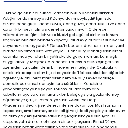
…Aklına gelen bir düşünce Törless’in bütün bedenini sıkıştırdı.
Yetişkinler de mi böyleydi? Dünya da mı böyleydi? İçimizde
bizden daha güçlü, daha büyük, daha güzel, daha tutkulu ve daha
karanlık bir şeyin olması genel bir yasa mıydı? O derece
hükmedemediğimiz bir yasa ki, bizi gelişigüzel binlerce tohum
saçarken bunların birinden kopkoyu bir alev gibi bir filiz sürüyor ve
boyumuzu mu aşıyordu? Törless’in bedenindeki her sinirden yanıt
olarak sabırsızca bir “Evet” yayıldı… Habsburg Monarşisi’nin kırsal
kesimlerinde yer alan bir yatılı okulda geçen roman, karmaşık
duygularıyla yüzleşmekte zorlanan Törless’in psikolojik gelişimi
üzerinden yürütülen derin bir inceleme niteliğinde. Okuldaki iki
erkek arkadaşı ile olan ilişkisi sayesinde Törless, okuldan diğer bir
öğrenciyle, onu hem iğrendiren hem de büyüleyen sadistçe
denebilecek cinsel deneyimlere sürüklenir. Kendisine
yabancılaşmaya başlayan Törless, bu deneyimlerini
kabullenmeye ve onları analitik bir bakış açısıyla gözlemlemeyi
öğrenmeye çalışır. Roman, yazarın Avusturya Harp
Akademisi’ndeki kişisel deneyimlerine dayanıyor. Musil romanın
kapsamını, sınır tanımayan cinselliği ve şiddeti yargılayıcı olmayan
anlatımıyla genişleterek farklı bir gençlik hikâyesi sunuyor. Bu
kitap, hayata dair etik olmayan bir bakış açısının, Birinci Dünya
Savaşı’nın patlak vermesinin ve faşizmin yükselişinin habercisi