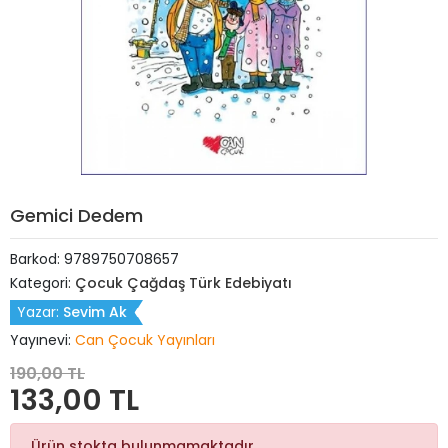
Gemici Dedem
Barkod:
9789750708657
Kategori:
Çocuk Çağdaş Türk Edebiyatı
Yazar:
Sevim Ak
Yayınevi:
Can Çocuk Yayınları
190,00 TL
133,00 TL
Ürün stokta bulunmamaktadır.