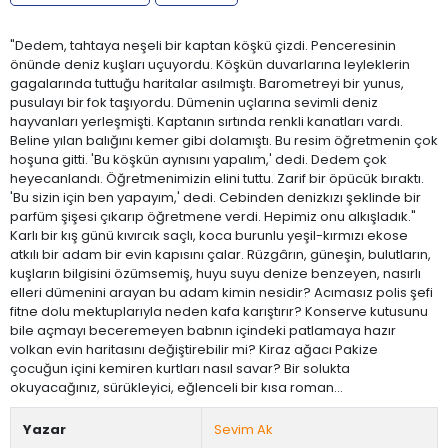
"Dedem, tahtaya neşeli bir kaptan köşkü çizdi. Penceresinin
önünde deniz kuşları uçuyordu. Köşkün duvarlarına leyleklerin
gagalarında tuttuğu haritalar asılmıştı. Barometreyi bir yunus,
pusulayı bir fok taşıyordu. Dümenin uçlarına sevimli deniz
hayvanları yerleşmişti. Kaptanın sırtında renkli kanatları vardı.
Beline yılan balığını kemer gibi dolamıştı. Bu resim öğretmenin çok
hoşuna gitti. 'Bu köşkün aynısını yapalım,' dedi. Dedem çok
heyecanlandı. Öğretmenimizin elini tuttu. Zarif bir öpücük bıraktı.
'Bu sizin için ben yapayım,' dedi. Cebinden denizkızı şeklinde bir
parfüm şişesi çıkarıp öğretmene verdi. Hepimiz onu alkışladık."
Karlı bir kış günü kıvırcık saçlı, koca burunlu yeşil-kırmızı ekose
atkılı bir adam bir evin kapısını çalar. Rüzgârın, güneşin, bulutların,
kuşların bilgisini özümsemiş, huyu suyu denize benzeyen, nasırlı
elleri dümenini arayan bu adam kimin nesidir? Acımasız polis şefi
fitne dolu mektuplarıyla neden kafa karıştırır? Konserve kutusunu
bile açmayı beceremeyen babnın içindeki patlamaya hazır
volkan evin haritasını değiştirebilir mi? Kiraz ağacı Pakize
çocuğun içini kemiren kurtları nasıl savar? Bir solukta
okuyacağınız, sürükleyici, eğlenceli bir kısa roman...
Yazar
Sevim Ak