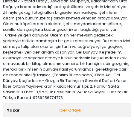
Elinizdeki kitapta Ortaylı; Asya’dan Avrupa’ya, Balkanlar’dan Orta
Doğu’ya kadar adımladığı pek çok ülkenin ve şehrin izini sürüyor.
Zihniyle çektiği fotoğrafları bilgisiyle harmanlayıp, şehirlerin
geçmişten günümüze taşıdıkları kıymeti yeniden ortaya koyuyor.
Okurunu köprülerden kalelere, şehir meydanlarından çöllere,
sahillerden çarşılara kadar gezdirirken, başladığı yere, yani
Türkiye’ye geri dönüyor. Ülkemizin her mevsim gezilecek
yerleriyle birlikte bambaşka bir gezi rotası sunuyor. Bu rotanın izini
sürmeye talip olan okurlar için tarih ve coğrafya iç içe geçiyor,
keşfetmek yeniden anlam kazanıyor. Gel Dünyayı Keşfedelim,
okumaya ve seyahat etmeye tutkun herkesin başucundan eksik
olmayacak bir kitap olmasının yanı sıra; bir tarihçinin, bir gezginin,
meraklı bir kimsenin dünyayı nasıl yorumlaması gerektiğine dair
de rehber niteliği taşıyor. (Tanıtım Bülteninden) Kitap Adı: Gel
Dünyayı Keşfedelim - Gezgin Bir Tarihçinin Seyahat Defteri Yazar:
İlber Ortaylı Yayınevi: Kronik Kitap Hamur Tipi: 2. Hamur Sayfa
Sayısı: 288 Ebat: 13,5 x 21 İlk Baskı Yılı: 2024 Baskı Sayısı: 1. Basım Dil:
Türkçe Barkod: 9786256774773
Yazar
İlber Ortaylı