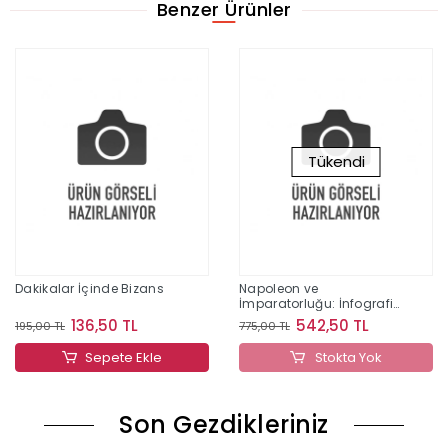
Benzer Ürünler
Tükendi
Dakikalar İçinde Bizans
Napoleon ve
İmparatorluğu: İnfografik
(Ciltli)
136,50 TL
542,50 TL
195,00 TL
775,00 TL
Sepete Ekle
Stokta Yok
Son Gezdikleriniz