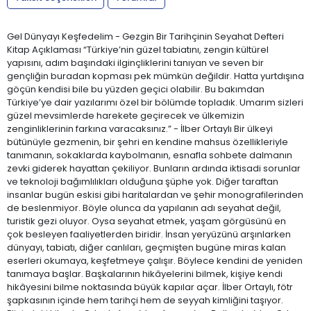
Gel Dünyayı Keşfedelim - Gezgin Bir Tarihçinin Seyahat Defteri
Kitap Açıklaması “Türkiye’nin güzel tabiatını, zengin kültürel
yapısını, adım başındaki ilginçliklerini tanıyan ve seven bir
gençliğin buradan kopması pek mümkün değildir. Hatta yurtdışına
göçün kendisi bile bu yüzden geçici olabilir. Bu bakımdan
Türkiye’ye dair yazılarımı özel bir bölümde topladık. Umarım sizleri
güzel mevsimlerde harekete geçirecek ve ülkemizin
zenginliklerinin farkına varacaksınız.” - İlber Ortaylı Bir ülkeyi
bütünüyle gezmenin, bir şehri en kendine mahsus özellikleriyle
tanımanın, sokaklarda kaybolmanın, esnafla sohbete dalmanın
zevki giderek hayattan çekiliyor. Bunların ardında iktisadi sorunlar
ve teknoloji bağımlılıkları olduğuna şüphe yok. Diğer taraftan
insanlar bugün eskisi gibi haritalardan ve şehir monografilerinden
de beslenmiyor. Böyle olunca da yapılanın adı seyahat değil,
turistik gezi oluyor. Oysa seyahat etmek, yaşam görgüsünü en
çok besleyen faaliyetlerden biridir. İnsan yeryüzünü arşınlarken
dünyayı, tabiatı, diğer canlıları, geçmişten bugüne miras kalan
eserleri okumaya, keşfetmeye çalışır. Böylece kendini de yeniden
tanımaya başlar. Başkalarının hikâyelerini bilmek, kişiye kendi
hikâyesini bilme noktasında büyük kapılar açar. İlber Ortaylı, fötr
şapkasının içinde hem tarihçi hem de seyyah kimliğini taşıyor.