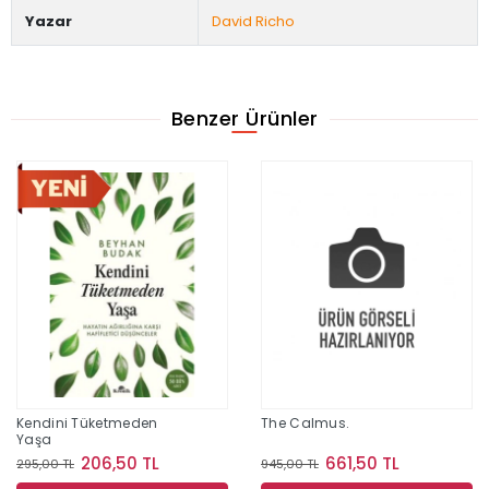
Yazar
David Richo
Benzer Ürünler
Kendini Tüketmeden
The Calmus.
Yaşa
206,50 TL
661,50 TL
295,00 TL
945,00 TL