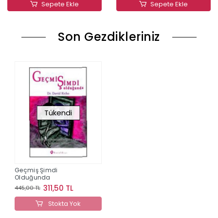
Sepete Ekle
Sepete Ekle
Son Gezdikleriniz
Tükendi
Geçmiş Şimdi
Olduğunda
311,50 TL
445,00 TL
Stokta Yok