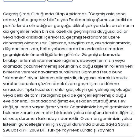
Geçmiş Şimdi Olduğunda Kitap Açıklaması "Geçmiş asla sona
ermez, hatta geçmez bile" diyen Faulkner birçoğumuzun belki de
pek farkında olmadığı bir gerçeğe dikkat çekiyordu.İnsan olmanın
acı gerçeklerinden biri de, özellikle geçmişimiz duygusal acılar
veya hayal kırıklıkları içeriyorsa, geçmişi tekrarlamak üzere
donanmış olmamızdır. Eşimizde, sevgilimizde, arkadaşlarımızda,
düşmanlarımızda, hatta yabancılarda farkında bile olmadan
geçmişimizin önemli figürlerini görürüz. Geçmişi arkamızda
bırakıp ilerlemek istememize rağmen, ebeveynlerimizin veya
aramızda çözümlenmemiş sorunların olduğu kişilerin rollerini yeni
birilerine vererek hayatımızı sürdürürüz.Sigmund Freud buna
"aktarımlar" diyor. Aktarım bilinçsizdir; duygusal olarak tıkanıklık
yaratan sorunları çözümlemek üzere geçmişimize dönme
arzusudur. Tıpkı huzursuz ruhlar gibi, olayın gerçekleşmiş olduğu
veya belki de tam istediğimiz şekilde gerçekleşmemiş olduğu
eve döneriz. Fakat dadandığımız ev, eskiden oturduğumuz ev
değil, şu anda yaşadığımız yerdir.Geçmişimizin hayat gemimizde
bulunan zorunlu ve mahir bir kaçak yolcu olduğunu idrak ettiğimiz
sürece, durumun farkındayız demektir. O zaman gemimizin yolcu
listesini güncelleştirmek için uygun durumda oluruz. Sayfa Sayısı:
296 Baskı Yılı: 2009 Dili: Türkçe Yayınevi: Kuraldışı Yayınları