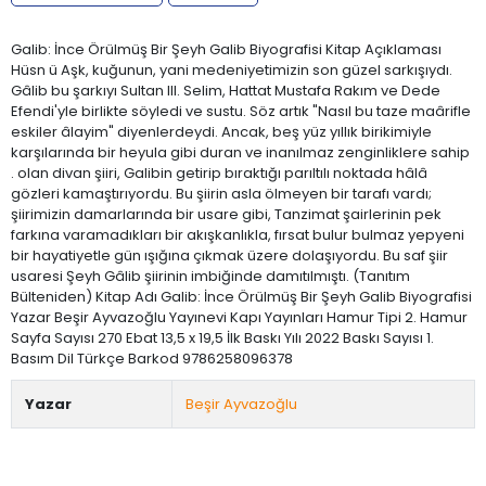
Galib: İnce Örülmüş Bir Şeyh Galib Biyografisi Kitap Açıklaması
Hüsn ü Aşk, kuğunun, yani medeniyetimizin son güzel sarkışıydı.
Gâlib bu şarkıyı Sultan III. Selim, Hattat Mustafa Rakım ve Dede
Efendi'yle birlikte söyledi ve sustu. Söz artık "Nasıl bu taze maârifle
eskiler âlayim" diyenlerdeydi. Ancak, beş yüz yıllık birikimiyle
karşılarında bir heyula gibi duran ve inanılmaz zenginliklere sahip
. olan divan şiiri, Galibin getirip bıraktığı parıltılı noktada hâlâ
gözleri kamaştırıyordu. Bu şiirin asla ölmeyen bir tarafı vardı;
şiirimizin damarlarında bir usare gibi, Tanzimat şairlerinin pek
farkına varamadıkları bir akışkanlıkla, fırsat bulur bulmaz yepyeni
bir hayatiyetle gün ışığına çıkmak üzere dolaşıyordu. Bu saf şiir
usaresi Şeyh Gâlib şiirinin imbiğinde damıtılmıştı. (Tanıtım
Bülteniden) Kitap Adı Galib: İnce Örülmüş Bir Şeyh Galib Biyografisi
Yazar Beşir Ayvazoğlu Yayınevi Kapı Yayınları Hamur Tipi 2. Hamur
Sayfa Sayısı 270 Ebat 13,5 x 19,5 İlk Baskı Yılı 2022 Baskı Sayısı 1.
Basım Dil Türkçe Barkod 9786258096378
Yazar
Beşir Ayvazoğlu