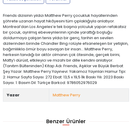
Friends dizisinin yıldızı Matthew Perry çocukluk hayallerinden
şöhrete uzanan hayat hikâyesini tüm çıplaklığıyla anlatıyor.
Montreal’dan Los Angeles’e tek başına yolculuk yapan refakatsiz
bir çocuk, ayrılmış ebeveynlerinin içinde yarattığı boşluğu
doldurmaya çalışan tenis yıldızı bir genç, tarihin en sevilen
dizilerinden birinde Chandler Bing rolüyle efsaneleşen bir yetişkin,
bağımlılıkla ömür boyu savaşan bir insan… Matthew Perry,
herkesin tanıdığı bir aktör olmanın çok ötesinde, gerçek birini,
Matty’i dürüst, etkileyici ve mizahi bir dille kendini anlatıyor.
(Tanıtım Bülteninden) Kitap Adı: Friends, Aşıklar ve Büyük Berbat
Şey Yazar: Matthew Perry Yayınevi: Yakamoz Yayınları Hamur Tipi:
2. Hamur Sayfa Sayısı: 272 Ebat: 13,5 x 19,5 İlk Baskı Yılı: 2023 Baskı
Sayısı: 1. Basım Dil: Türkçe Barkod: 9786052976029
Yazar
Matthew Perry
Benzer Ürünler