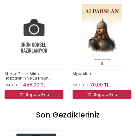
Ahmet Telli - Şiirin
Alparslan
Hafızasının ve Direnişin
İzinde Bir Yaşam
455,00 TL
70,00 TL
650,00 TL
100,00 TL
Sepete Ekle
Sepete Ekle
Son Gezdikleriniz