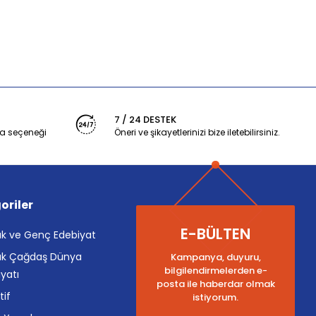
7 / 24 DESTEK
a seçeneği
Öneri ve şikayetlerinizi bize iletebilirsiniz.
oriler
E-BÜLTEN
k ve Genç Edebiyat
k Çağdaş Dünya
Kampanya, duyuru,
bilgilendirmelerden e-
yatı
posta ile haberdar olmak
tif
istiyorum.