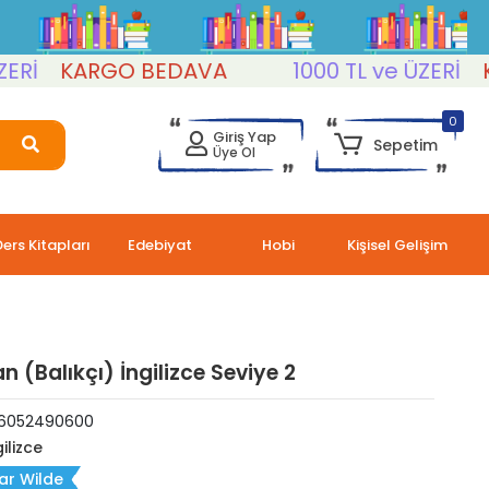
KARGO BEDAVA
1000 TL ve ÜZERİ
KAR
0
Giriş Yap
Sepetim
Üye Ol
Ders Kitapları
Edebiyat
Hobi
Kişisel Gelişim
 (Balıkçı) İngilizce Seviye 2
6052490600
ilizce
ar Wilde