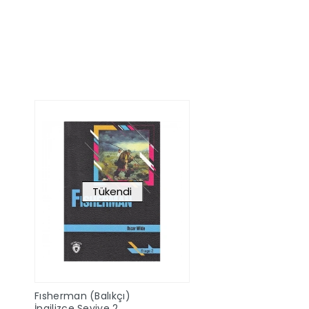
Sepete Ekle
Sepete Ek
Tükendi
Fısherman (Balıkçı)
İngilizce Seviye 2