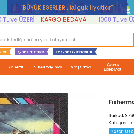
''BÜYÜK ESERLER , küçük fiyatlar''
ve ÜZERİ
KARGO BEDAVA
1000 TL ve ÜZERİ
iler
Çok Satanlar
En Çok Oylananlar
Çocuk
Kolektif
Süreli Yayınlar
Araştırma
Edebiyatı
Fısherman
Barkod:
978
Kategori:
İng
Yazar:
Osc