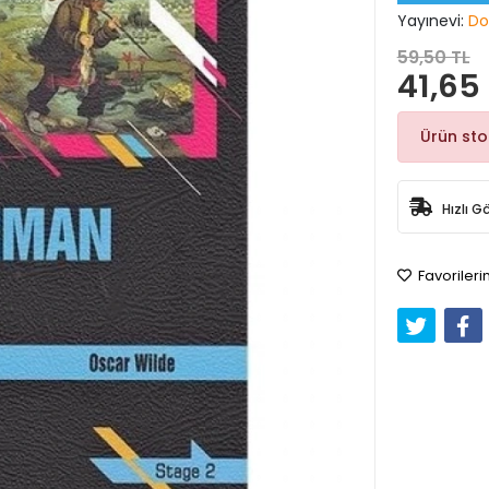
Yayınevi:
Do
59,50 TL
41,65
Ürün st
Hızlı G
Favorileri