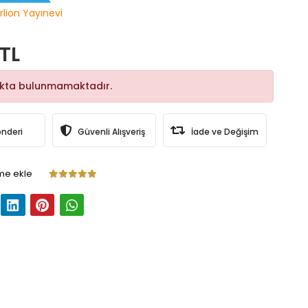
rlion Yayınevi
 TL
okta bulunmamaktadır.
önderi
Güvenli Alışveriş
İade ve Değişim
me ekle