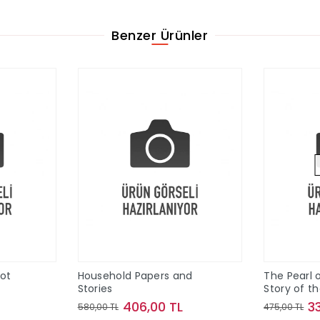
Benzer Ürünler
Pot
Household Papers and
The Pearl o
Stories
Story of t
Maine
406,00 TL
3
580,00 TL
475,00 TL