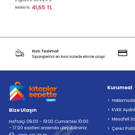
41,65 TL
59,50 TL
Stokta Yok
Hızlı Teslimat
Siparişleriniz en kısa sürede elinize ulaşır.
Kurumsal
Hakkımızd
Bize Ulaşın
KVKK Aydın
Mesafeli S
Haftaiçi 09:00 - 19:00 Cumartesi 10:00
- 17:00 saatleri arasında ulaşabilirsiniz.
Çerez Polit