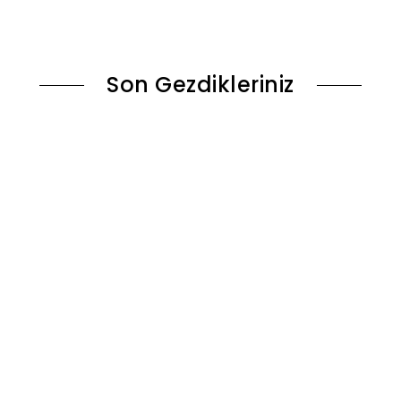
le
Sepete Ekle
Son Gezdikleriniz