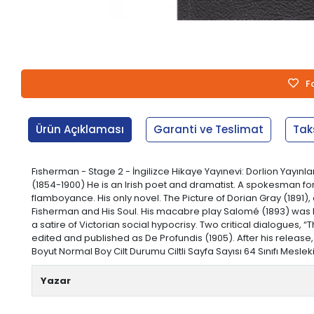
F
Ürün Açıklaması
Garanti ve Teslimat
Tak
Fısherman - Stage 2 - İngilizce Hikaye Yayınevi: Dorlion Yayınl
(1854-1900) He is an Irish poet and dramatist. A spokesman for 
flamboyance. His only novel. The Picture of Dorian Gray (1891)
Fisherman and His Soul. His macabre play Salomé (1893) was l
a satire of Victorian social hypocrisy. Two critical dialogues, “T
edited and published as De Profundis (1905). After his release,
Boyut Normal Boy Cilt Durumu Ciltli Sayfa Sayısı 64 Sınıfı Meslek
Yazar