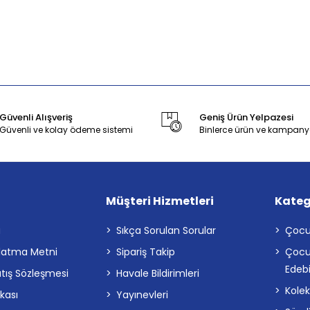
Güvenli Alışveriş
Geniş Ürün Yelpazesi
Güvenli ve kolay ödeme sistemi
Binlerce ürün ve kampany
Müşteri Hizmetleri
Kateg
a
Sıkça Sorulan Sorular
Çocu
latma Metni
Sipariş Takip
Çocu
Edebi
atış Sözleşmesi
Havale Bildirimleri
Kolek
ikası
Yayınevleri