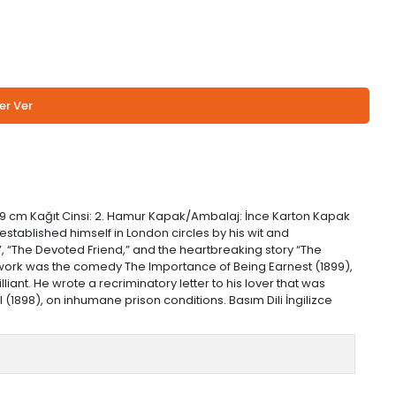
er Ver
 x 19 cm Kağıt Cinsi: 2. Hamur Kapak/Ambalaj: İnce Karton Kapak
established himself in London circles by his wit and
”, “The Devoted Friend,” and the heartbreaking story “The
t work was the comedy The Importance of Being Earnest (1899),
lliant. He wrote a recriminatory letter to his lover that was
 (1898), on inhumane prison conditions. Basım Dili İngilizce