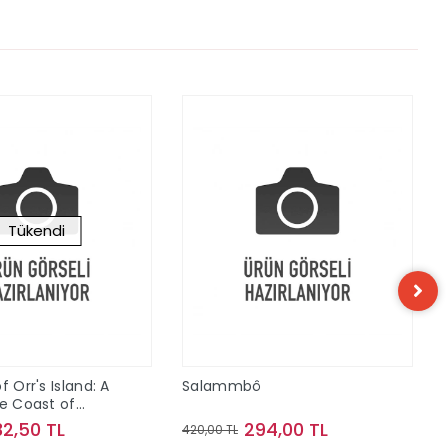
Tükendi
f Orr's Island: A
Salammbô
he Coast of
32,50 TL
294,00 TL
420,00 TL