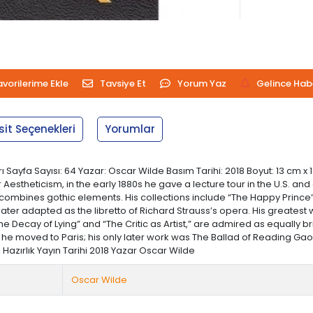
avorilerime Ekle
Tavsiye Et
Yorum Yaz
Gelince Hab
sit Seçenekleri
Yorumlar
arı Sayfa Sayısı: 64 Yazar: Oscar Wilde Basım Tarihi: 2018 Boyut: 13 cm
Aestheticism, in the early 1880s he gave a lecture tour in the U.S. and 
, combines gothic elements. His collections include “The Happy Prince
ater adapted as the libretto of Richard Strauss’s opera. His greates
he Decay of Lying” and “The Critic as Artist,” are admired as equally bri
 he moved to Paris; his only later work was The Ballad of Reading Gaol
i Hazırlık Yayın Tarihi 2018 Yazar Oscar Wilde
Oscar Wilde