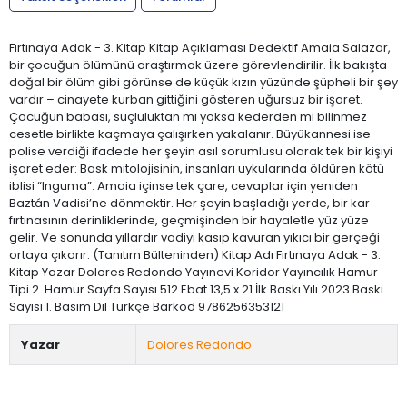
Fırtınaya Adak - 3. Kitap Kitap Açıklaması Dedektif Amaia Salazar,
bir çocuğun ölümünü araştırmak üzere görevlendirilir. İlk bakışta
doğal bir ölüm gibi görünse de küçük kızın yüzünde şüpheli bir şey
vardır – cinayete kurban gittiğini gösteren uğursuz bir işaret.
Çocuğun babası, suçluluktan mı yoksa kederden mi bilinmez
cesetle birlikte kaçmaya çalışırken yakalanır. Büyükannesi ise
polise verdiği ifadede her şeyin asıl sorumlusu olarak tek bir kişiyi
işaret eder: Bask mitolojisinin, insanları uykularında öldüren kötü
iblisi “Inguma”. Amaia içinse tek çare, cevaplar için yeniden
Baztán Vadisi’ne dönmektir. Her şeyin başladığı yerde, bir kar
fırtınasının derinliklerinde, geçmişinden bir hayaletle yüz yüze
gelir. Ve sonunda yıllardır vadiyi kasıp kavuran yıkıcı bir gerçeği
ortaya çıkarır. (Tanıtım Bülteninden) Kitap Adı Fırtınaya Adak - 3.
Kitap Yazar Dolores Redondo Yayınevi Koridor Yayıncılık Hamur
Tipi 2. Hamur Sayfa Sayısı 512 Ebat 13,5 x 21 İlk Baskı Yılı 2023 Baskı
Sayısı 1. Basım Dil Türkçe Barkod 9786256353121
Yazar
Dolores Redondo