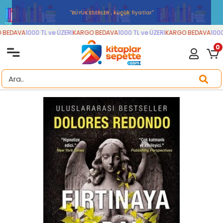
''BÜYÜK ESERLER , küçük fiyatlar''
BEDAVA
1000 TL ve ÜZERİ
KARGO BEDAVA
1000 TL ve ÜZERİ
KARGO BEDAVA
1000 
0