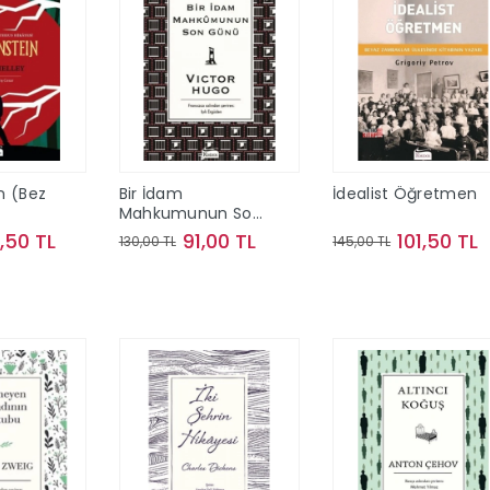
n (Bez
Bir İdam
İdealist Öğretmen
Mahkumunun Son
Günü(Bez Ciltli)
,50 TL
91,00 TL
101,50 TL
130,00 TL
145,00 TL
te Ekle
Sepete Ekle
Sepete Ekle