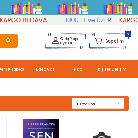
BEDAVA
1000 TL ve ÜZERİ
KARGO BEDAV
0
Giriş Yap
Sepetim
Üye Ol
Ders Kitapları
Edebiyat
Hobi
Kişisel Gelişim