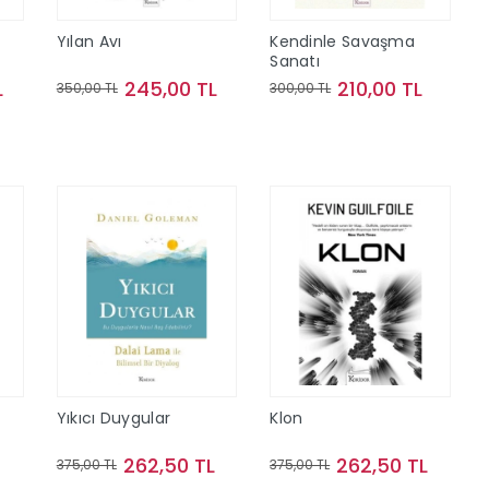
Yılan Avı
Kendinle Savaşma
Sanatı
L
245,00 TL
210,00 TL
350,00 TL
300,00 TL
Sepete Ekle
Sepete Ekle
Yıkıcı Duygular
Klon
262,50 TL
262,50 TL
375,00 TL
375,00 TL