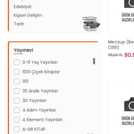
Edebiyat
Kişisel Gelişim
Tarih
Meczup (Be
Ciltli)
Yayınevi
80,
115,00 TL
0-6 Yaş Yayınları
Sepe
1001 Çiçek Kitaplar
11111
30 Aralık Yayınları
3D Yayınları
4 Adım Yayınları
4 Element Yayınları
A-SIR KİTAP