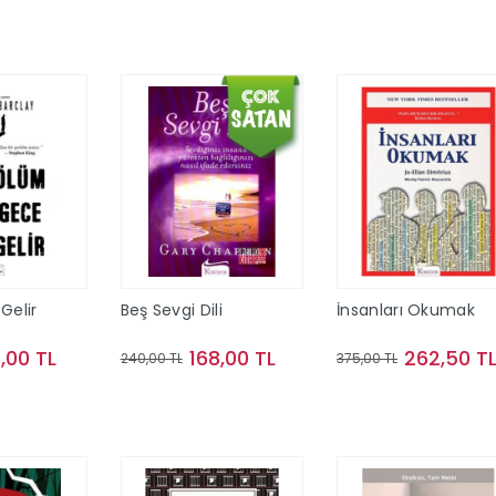
te Ekle
Sepete Ekle
Gelir
Beş Sevgi Dili
İnsanları Okumak
,00 TL
168,00 TL
262,50 T
240,00 TL
375,00 TL
te Ekle
Sepete Ekle
Sepete Ekle