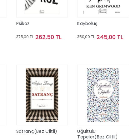
Psikoz
Kayboluş
262,50 TL
245,00 TL
375,00 TL
350,00 TL
Sepete Ekle
Sepete Ekle
Satranç(Bez Ciltli)
Uğultulu
Tepeler(Bez Ciltli)