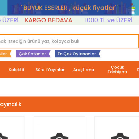
''BÜYÜK ESERLER , küçük fiyatlar''
KARGO BEDAVA
1000 TL ve ÜZERİ
KARGO 
iler
Çok Satanlar
En Çok Oylananlar
Çocuk
Kolektif
Süreli Yayınlar
Araştırma
Edebiyatı
ayıncılık