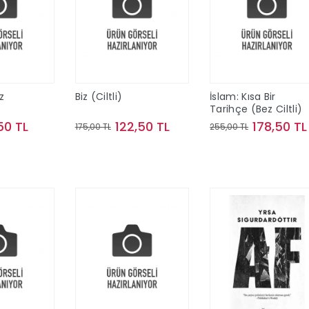
z
Biz (Ciltli)
İslam: Kısa Bir
Tarihçe (Bez Ciltli)
50 TL
122,50 TL
178,50 TL
175,00 TL
255,00 TL
te Ekle
Sepete Ekle
Sepete Ekle