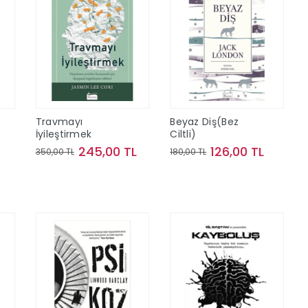
Travmayı
Beyaz Diş(Bez
İyileştirmek
Ciltli)
245,00 TL
126,00 TL
350,00 TL
180,00 TL
Sepete Ekle
Sepete Ekle