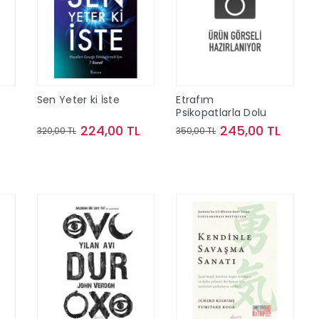
Sen Yeter ki İste
Etrafım
Psikopatlarla Dolu
224,00 TL
245,00 TL
320,00 TL
350,00 TL
Sepete Ekle
Sepete Ekle