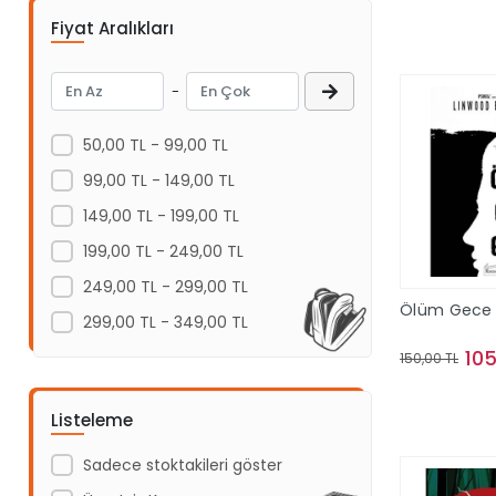
Jules Payot
AKABE HEDİYELİK
Sepe
Fiyat Aralıkları
Ane Riel
Akademi Çocuk
John Verdon
Akademi Çocuk - Funny Mat
-
Namık Kemal
Akademi Denizi Yayınları
50,00 TL - 99,00 TL
John Katzenbach
Akaşa Yayınları
99,00 TL - 149,00 TL
Grigoriy Petrov
Akçağ Yayınları
149,00 TL - 199,00 TL
Pierre Franckh
Akil Yayınevi
199,00 TL - 249,00 TL
Michael Michalko
Akıl Çelen Kitaplar
249,00 TL - 299,00 TL
Jane Austen
Akılçelen kitapları
Ölüm Gece 
299,00 TL - 349,00 TL
Mehmet Öz
Aktif Öğrenme Yayınları
105
150,00 TL
John Holt
Alabanda Yayınları
Yrsa Sigurdardottir
Sepe
Alem Yayınları
Listeleme
Eric Barker
Alfa Yayınları
Sadece stoktakileri göster
Ahmet Rasim
Algola Medya Yayınları