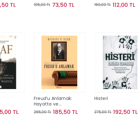
,50 TL
73,50 TL
112,00 TL
105,00 TL
160,00 TL
te Ekle
Sepete Ekle
Sepete Ekle
Freud’u Anlamak:
Histeri
Hayatta ve
Terapide
5,00 TL
185,50 TL
192,50 TL
265,00 TL
275,00 TL
te Ekle
Sepete Ekle
Sepete Ekle