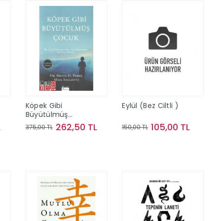
Köpek Gibi
Eylül (Bez Ciltli )
Büyütülmüş
Çocuk
L
262,50 TL
105,00 TL
375,00 TL
150,00 TL
Sepete Ekle
Sepete Ekle