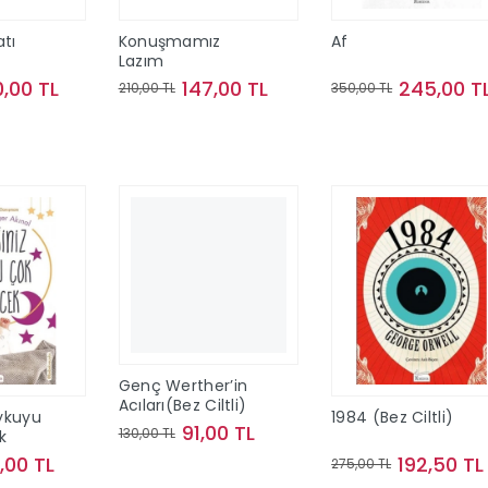
atı
Konuşmamız
Af
Lazım
0,00 TL
147,00 TL
245,00 T
210,00 TL
350,00 TL
te Ekle
Sepete Ekle
Sepete Ekle
Genç Werther’in
Acıları(Bez Ciltli)
ykuyu
1984 (Bez Ciltli)
91,00 TL
130,00 TL
k
,00 TL
192,50 TL
275,00 TL
Sepete Ekle