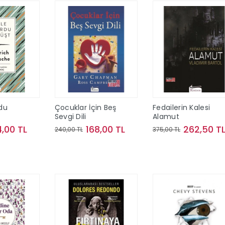
du
Çocuklar İçin Beş
Fedailerin Kalesi
Sevgi Dili
Alamut
4,00 TL
168,00 TL
262,50 T
240,00 TL
375,00 TL
te Ekle
Sepete Ekle
Sepete Ekle