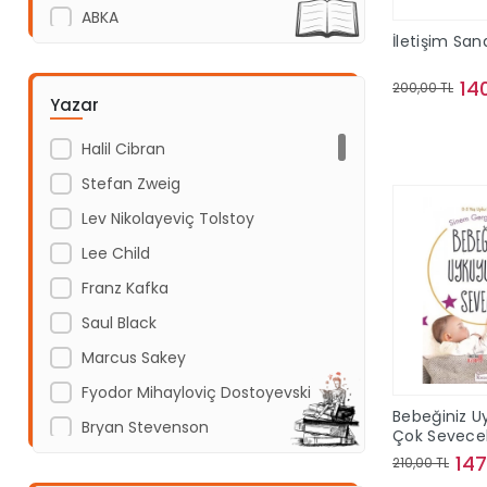
ABKA
İletişim San
Abm Yayınevi
14
Acayip Kitaplar
200,00 TL
Yazar
Acil Yayınları
Sepe
Halil Cibran
Açı Yayınları
Stefan Zweig
ADAKÜLTÜR
Lev Nikolayeviç Tolstoy
Adam Yayınları
Lee Child
Adeda Yayınları
Franz Kafka
Aden Yayıncılık
Saul Black
Aganta Yayınları
Marcus Sakey
Agapi Yayınları
Fyodor Mihayloviç Dostoyevski
Aihao
Bebeğiniz U
Bryan Stevenson
Aile Yayınları
Çok Sevece
147
Dolores Redondo
210,00 TL
Akabe ahediyelik