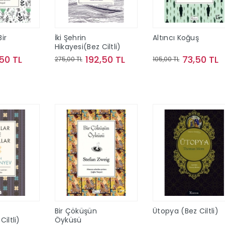
ir
İki Şehrin
Altıncı Koğuş
Hikayesi(Bez Ciltli)
z
50 TL
192,50 TL
73,50 TL
275,00 TL
105,00 TL
te Ekle
Sepete Ekle
Sepete Ekle
Bir Çöküşün
Ütopya (Bez Ciltli)
iltli)
Öyküsü