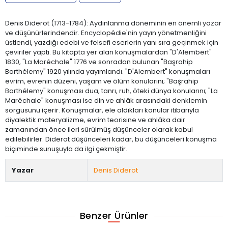
Denis Diderot (1713-1784): Aydınlanma döneminin en önemli yazar
ve düşünürlerindendir. Encyclopédie'nin yayın yönetmenliğini
üstlendi, yazdığı edebi ve felsefi eserlerin yanı sıra geçinmek için
çeviriler yaptı. Bu kitapta yer alan konuşmalardan "D'Alembert"
1830, "La Maréchale" 1776 ve sonradan bulunan "Başrahip
Barthélemy" 1920 yılında yayımlandı. "D'Alembert" konuşmaları
evrim, evrenin düzeni, yaşam ve ölüm konularını; "Başrahip
Barthélemy" konuşması dua, tanrı, ruh, öteki dünya konularını; "La
Maréchale" konuşması ise din ve ahlâk arasındaki denklemin
sorgusunu içerir. Konuşmalar, ele aldıkları konular itibarıyla
diyalektik materyalizme, evrim teorisine ve ahlâka dair
zamanından önce ileri sürülmüş düşünceler olarak kabul
edilebilirler. Diderot düşünceleri kadar, bu düşünceleri konuşma
biçiminde sunuşuyla da ilgi çekmiştir.
Yazar
Denis Diderot
Benzer Ürünler