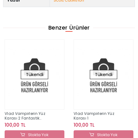
Yazar
Scott Catwthon
Benzer Ürünler
Tükendi
Tükendi
Vlad Vampirlerin Yüz
Vlad Vampirlerin Yüz
Karası 2 Fantastik
Karası 1
Arkadaşlar
100,00 TL
100,00 TL
Stokta Yok
Stokta Yok