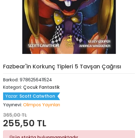
Fazbear'in Korkunç Tipleri 5 Tavşan Çağrısı
Barkod:
9786256411524
Kategori:
Çocuk Fantastik
Yazar:
Scott Catwthon
Yayınevi:
Olimpos Yayınları
365,00 TL
255,50 TL
Ürün stokta bulunmamaktadır.