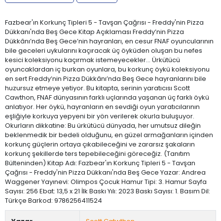
Fazbear'ın Korkunç Tipleri 5 - Tavşan Çağrısı - Freddy'nin Pizza
Dükkanı'nda Beş Gece Kitap Açıklaması Freddy’nin Pizza
Dükkânı’nda Beş Gece’nin hayranları, en cesur FNAF oyuncularının
bile geceleri uykularını kaçıracak üç öyküden oluşan bu nefes
kesici koleksiyonu kaçırmak istemeyecekler... Ürkütücü
oyuncaklardan iç burkan oyunlara, bu korkunç öykü koleksiyonu
en sert Freddy’nin Pizza Dükkânı’nda Beş Gece hayranlarını bile
huzursuz etmeye yetiyor. Bu kitapta, serinin yaratıcısı Scott
Cawthon, FNAF dünyasının farklı uçlarında yaşanan üç farklı öykü
anlatıyor. Her öykü, hayranların en sevdiği oyun yaratıcılarının
eşliğiyle korkuya yepyeni bir yön verilerek okurla buluşuyor.
Okurların dikkatine: Bu ürkütücü dünyada, her umutsuz dileğin
beklenmedik bir bedeli olduğunu, en güzel armağanların içinden
korkunç güçlerin ortaya çıkabileceğini ve zararsız şakaların
korkunç şekillerde ters tepebileceğini göreceğiz. (Tanıtım
Bülteninden) Kitap Adı: Fazbear'ın Korkunç Tipleri 5 - Tavşan
Çağrısı - Freddy'nin Pizza Dükkanı'nda Beş Gece Yazar: Andrea
Waggener Yayınevi: Olimpos Çocuk Hamur Tipi: 3. Hamur Sayfa
Sayısı: 256 Ebat: 13,5 x 21 İlk Baskı Yılı: 2023 Baskı Sayısı: 1. Basım Dil:
Türkçe Barkod: 9786256411524