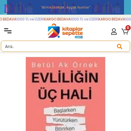
''BÜYÜK ESERLER , küçük fiyatlar''
 BEDAVA
1000 TL ve ÜZERİ
KARGO BEDAVA
1000 TL ve ÜZERİ
KARGO BEDAVA
1000
0