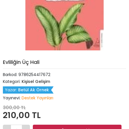
Evliliğin Üç Hali
Barkod:
9786254417672
Kategori:
Kişisel Gelişim
Yazar:
Betül Ak Örnek
Yayınevi:
Destek Yayınları
300,00 TL
210,00 TL