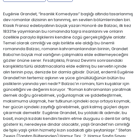
Eugénie Grandet, “İnsanlık Komedyası” başlığı altında tasarlanmış
dev romanlar dizisinin en tanınmış, en sevilen bölümlerinden biri.
Klasik Fransız edebiyatının büyük yazarı Honoré de Balzac, ilk kez
1833’te yayımlanan bu romanında taşra insanlarını ve onların
özellikle parayla ilişkilerini kendine özgü gerçekçiliğiyle anlatır.
Temel olarak cimriliği ve aşkı birlikte ele aldığı bu önemli
romanında Balzac, romanın kahramanlarından birinin, Grandet
Baba’nın büyük mal varlığının çalışmakla elde edilemeyeceğini
gözler önüne serer. Fırsatçılıkla, Fransız Devrimi sonrasındaki
karışıklıkta türlü aldatmacalarla elde edilmiş bu servetin içinde
alın terinin payı, denizde bir damla gibidir. Dürüst, erdemli Eugénie
Grandet’nin tertemiz aşkının ve yüce gönüllülüğünün bütün bu
pisliklerin yanında yeri nedir? Balzac’ın romanı, tüm kuşaklar için
güncelliğini ve değerini koruyor. “Roman kahramanları yaratmak
demek doğru görebilmek, yoğunlaşmak ve şiddetleştirmek,
maksimuma ulaşmak, her tutkunun içindeki acıyı ortaya koymak,
her gücün içindeki zayıflığı görebilmek, gizli kalmış güçleri dışarı
çıkarmak demektir. Eugénie Grandet, bu yoldaki ilk adımdır; bu
basit, inançlı kızdaki kendini teslim etme duygusu o denli bir artış
gösterir ki, neredeyse dindar olacaktır, yaşlı Grandet’nin cimriliği
de tıpkı yaşlı çirkin hizmetçi kızın sadakati gibi şeytanlaşır.” Stefan
Zweig (Tanıtım Bülteninden) Hamur Tipi : 2. Hamur Sayfa Sayısı :