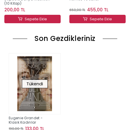
(10 Kitap)
200,00 TL
455,00 TL
650,00 TL
Sepete Ekle
Sepete Ekle
Son Gezdikleriniz
Tükendi
Eugenie Grandet -
Klasik Kadınlar
133,00 TL
190,00 TL