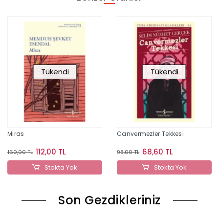
Tükendi
Tükendi
Miras
Canvermezler Tekkesi
112,00 TL
68,60 TL
160,00 TL
98,00 TL
Stokta Yok
Stokta Yok
Son Gezdikleriniz