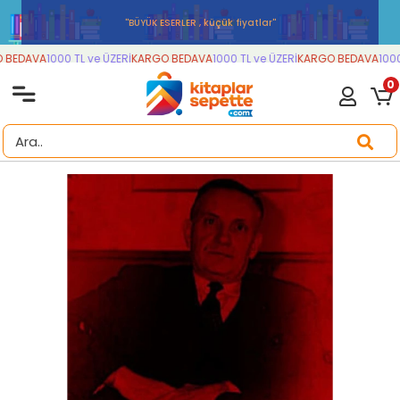
''BÜYÜK ESERLER , küçük fiyatlar''
BEDAVA
1000 TL ve ÜZERİ
KARGO BEDAVA
1000 TL ve ÜZERİ
KARGO BEDAVA
1000 
0