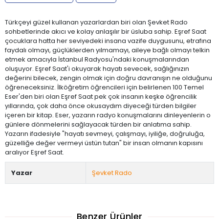
Türkçeyi güzel kullanan yazarlardan biri olan Şevket Rado
sohbetlerinde akıcı ve kolay anlaşılır bir üsluba sahip. Eşref Saat
çocuklara hatta her seviyedeki insana vazife duygusunu, etrafına
faydalı olmayı, güçlüklerden yılmamayı, aileye bağlı olmayı telkin
etmek amacıyla İstanbul Radyosu'ndaki konuşmalarından
oluşuyor. Eşref Saat'i okuyarak hayatı sevecek, sağlığınızın
değerini bilecek, zengin olmak için doğru davranışın ne olduğunu
öğreneceksiniz. İlköğretim öğrencileri için belirlenen 100 Temel
Eser'den biri olan Eşref Saat pek çok insanın keşke öğrencilik
yıllarında, çok daha önce okusaydım diyeceği türden bilgiler
içeren bir kitap. Eser, yazarın radyo konuşmalarını dinleyenlerin o
günlere dönmelerini sağlayacak türden bir anlatıma sahip.
Yazarın ifadesiyle "hayatı sevmeyi, çalışmayı, iyiliğe, doğruluğa,
güzelliğe değer vermeyi üstün tutan" bir insan olmanın kapısını
aralıyor Eşref Saat.
Yazar
Şevket Rado
Benzer Ürünler