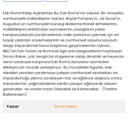
Eski Roma Kitap Açıklaması Bu, Eski Roma'nın öyküsü. Bir cinayetin,
cumhuriyetin katledilişinin öyküsü. Büyük Pompey'in, Jül Sezar'ın,
Augustus'un cumhuriyetin kuruluş ilkelerine ihanet etmelerinin,
müttefiklerini sırtlarından vurmalarının, savaşlarını yalan
kampanyalarıyla yürütmelerinin, halkı yanlarına çekmek için en
büyük yalanları söylemelerinin ve cumhuriyet savunucusuyum
deyip imparatorluk tacını başlarına geçirmelerinin öyküsü…
BBC'nin Eski Yunan ve Roma ile ilgili ünlü belgesellerini hazırlayan
Simon Baker, çok zengin bir imgeleme sahip dinamik ve heyecan
verici üslubuyla karşımıza Eski Roma dünyasını resmeden
etkileyici bir mozaik yerleştiriyor. Bu mozaikteki figürler, eski
idealleri yeniden yaratmaya çalışan cumhuriyet sevdalıları; bir
imparatorluğu yıkıma sürükleyen haz ve eğlence düşkünü zorba
imparatorlar; yağmaladıkları kentin yanışını ağlayarak izleyen
generaller; ve sonları hazin Galyalılar ile Kartacalılar… (Tanıtım
Bülteninden)
Yazar
Simon Baker