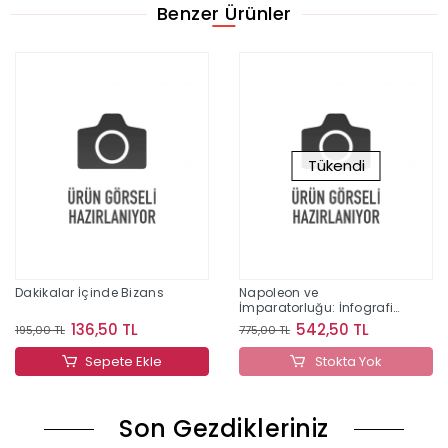
Benzer Ürünler
Tükendi
Dakikalar İçinde Bizans
Napoleon ve
İmparatorluğu: İnfografik
(Ciltli)
136,50 TL
542,50 TL
195,00 TL
775,00 TL
Sepete Ekle
Stokta Yok
Son Gezdikleriniz