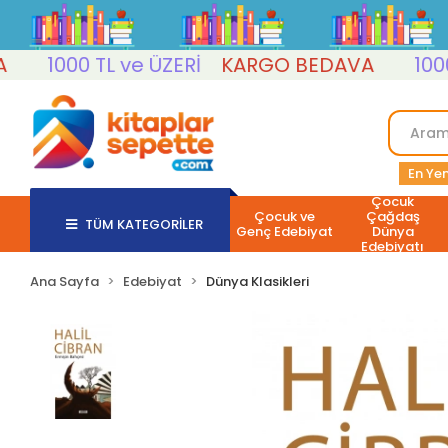
1000 TL ve ÜZERİ
KARGO BEDAVA
1000 TL
En Yen
Çocuk
Çocuk ve
Çağdaş
TÜM KATEGORİLER
Genç Edebiyat
Dünya
Edebiyatı
Ana Sayfa
Edebiyat
Dünya Klasikleri