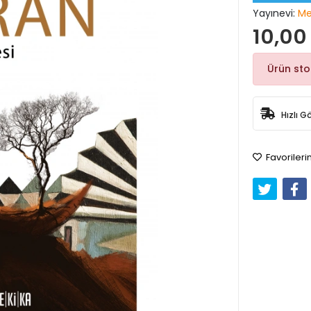
Yayınevi:
Me
10,00
Ürün st
Hızlı G
Favorileri