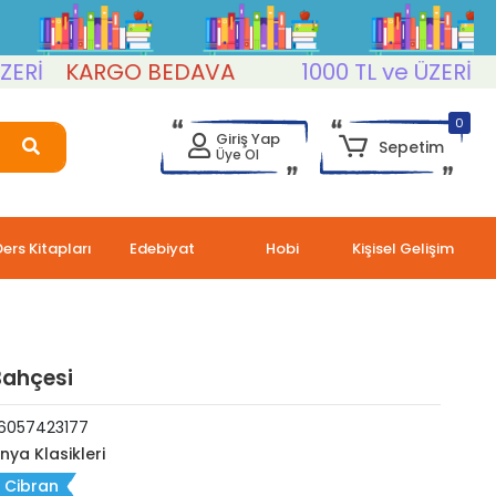
KARGO BEDAVA
1000 TL ve ÜZERİ
KAR
0
Giriş Yap
Sepetim
Üye Ol
Ders Kitapları
Edebiyat
Hobi
Kişisel Gelişim
Bahçesi
6057423177
nya Klasikleri
l Cibran