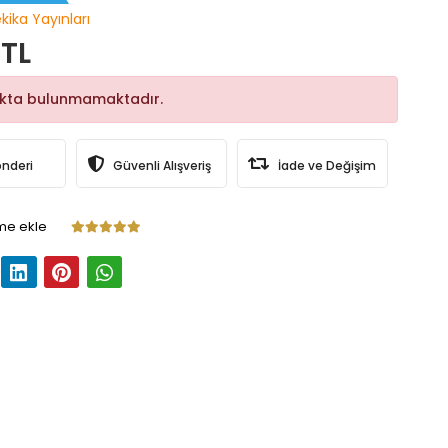
kika Yayınları
 TL
okta bulunmamaktadır.
önderi
Güvenli Alışveriş
İade ve Değişim
me ekle