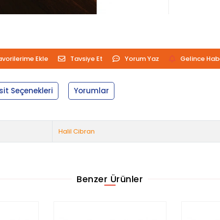
avorilerime Ekle
Tavsiye Et
Yorum Yaz
Gelince Hab
sit Seçenekleri
Yorumlar
Halil Cibran
Benzer Ürünler