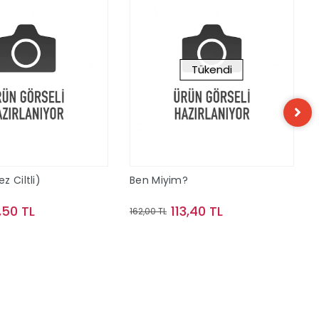
Tükendi
 Ciltli)
Ben Miyim?
,50 TL
113,40 TL
162,00 TL
Sepete Ekle
Stokta Yok