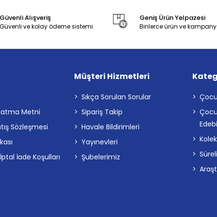
Güvenli Alışveriş
Geniş Ürün Yelpazesi
Güvenli ve kolay ödeme sistemi
Binlerce ürün ve kampany
Müşteri Hizmetleri
Kateg
a
Sıkça Sorulan Sorular
Çocu
latma Metni
Sipariş Takip
Çocu
Edebi
atış Sözleşmesi
Havale Bildirimleri
Kolek
ikası
Yayınevleri
Sürel
tal İade Koşulları
Şubelerimiz
Araş