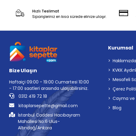
Hızlı Teslimat
Siparişleriniz en kısa sürede elinize ulaşır.
Kurumsal
Hakkımızd
Bize Ulaşın
KVKK Aydın
Mesafeli S
Haftaiçi 09:00 - 19:00 Cumartesi 10:00
- 17:00 saatleri arasında ulaşabilirsiniz.
Çerez Polit
0312 419 72 18
Cayma ve İp
kitaplarsepette@gmail.com
Blog
İstanbul Caddesi Hacıbayram
Mahallesi No:6 Ulus-
Altındağ/Ankara