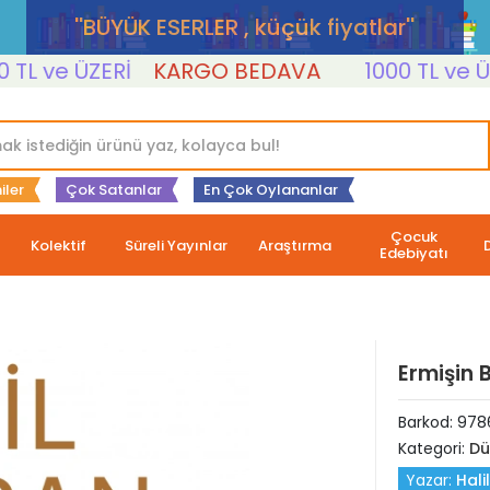
''BÜYÜK ESERLER , küçük fiyatlar''
 ve ÜZERİ
KARGO BEDAVA
1000 TL ve ÜZERİ
iler
Çok Satanlar
En Çok Oylananlar
Çocuk
Kolektif
Süreli Yayınlar
Araştırma
Edebiyatı
Ermişin 
Barkod:
978
Kategori:
Dü
Yazar:
Hali