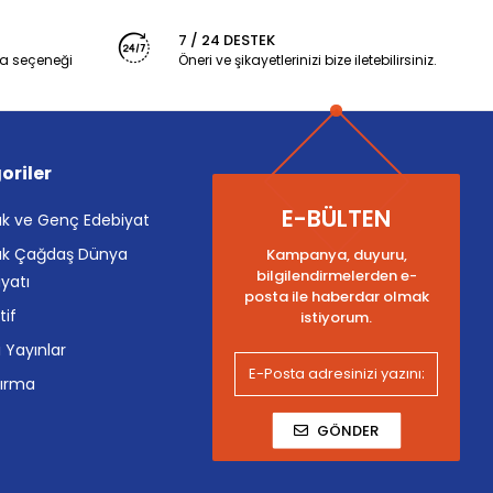
7 / 24 DESTEK
a seçeneği
Öneri ve şikayetlerinizi bize iletebilirsiniz.
oriler
E-BÜLTEN
k ve Genç Edebiyat
k Çağdaş Dünya
Kampanya, duyuru,
bilgilendirmelerden e-
yatı
posta ile haberdar olmak
tif
istiyorum.
i Yayınlar
tırma
GÖNDER