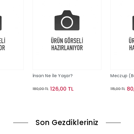
İnsan Ne İle Yaşar?
Meczup (Bez
126,00 TL
80
180,00 TL
115,00 TL
le
Sepete Ekle
Son Gezdikleriniz