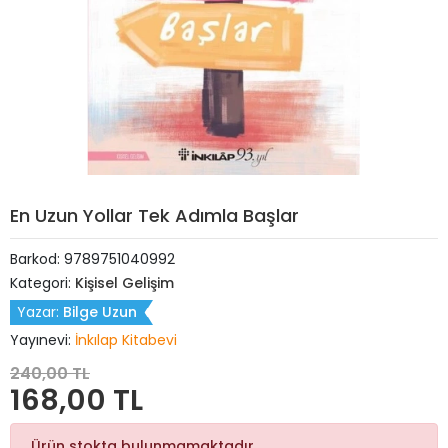
En Uzun Yollar Tek Adımla Başlar
Barkod:
9789751040992
Kategori:
Kişisel Gelişim
Yazar:
Bilge Uzun
Yayınevi:
İnkılap Kitabevi
240,00 TL
168,00 TL
Ürün stokta bulunmamaktadır.