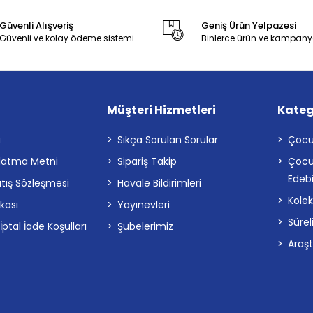
Güvenli Alışveriş
Geniş Ürün Yelpazesi
Güvenli ve kolay ödeme sistemi
Binlerce ürün ve kampany
Müşteri Hizmetleri
Kateg
a
Sıkça Sorulan Sorular
Çocu
latma Metni
Sipariş Takip
Çocu
Edebi
atış Sözleşmesi
Havale Bildirimleri
Kolek
ikası
Yayınevleri
Sürel
tal İade Koşulları
Şubelerimiz
Araş