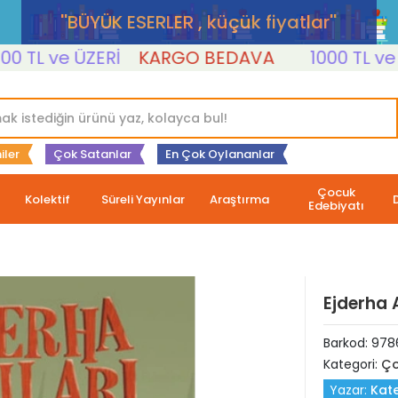
''BÜYÜK ESERLER , küçük fiyatlar''
L ve ÜZERİ
KARGO BEDAVA
1000 TL ve ÜZE
iler
Çok Satanlar
En Çok Oylananlar
Çocuk
Kolektif
Süreli Yayınlar
Araştırma
Edebiyatı
Ejderha 
Barkod:
978
Kategori:
Ço
Yazar:
Kat