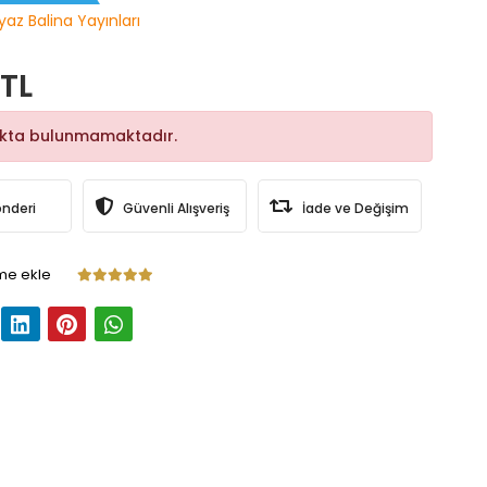
yaz Balina Yayınları
 TL
okta bulunmamaktadır.
önderi
Güvenli Alışveriş
İade ve Değişim
me ekle