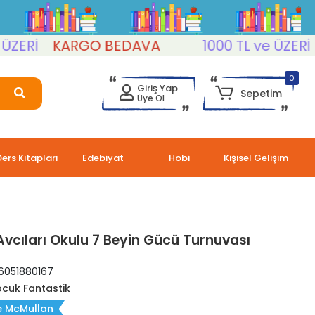
Rİ
KARGO BEDAVA
1000 TL ve ÜZERİ
KA
0
Giriş Yap
Sepetim
Üye Ol
Ders Kitapları
Edebiyat
Hobi
Kişisel Gelişim
Avcıları Okulu 7 Beyin Gücü Turnuvası
6051880167
cuk Fantastik
e McMullan