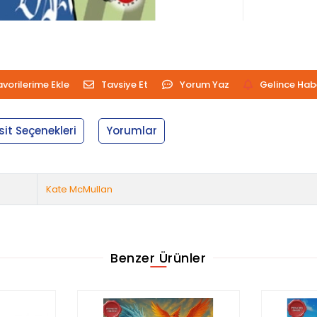
avorilerime Ekle
Tavsiye Et
Yorum Yaz
Gelince Hab
sit Seçenekleri
Yorumlar
Kate McMullan
Benzer Ürünler