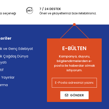
7 / 24 DESTEK
a seçeneği
Öneri ve şikayetlerinizi bize iletebilirsiniz.
oriler
E-BÜLTEN
k ve Genç Edebiyat
k Çağdaş Dünya
Kampanya, duyuru,
bilgilendirmelerden e-
yatı
posta ile haberdar olmak
tif
istiyorum.
i Yayınlar
tırma
GÖNDER