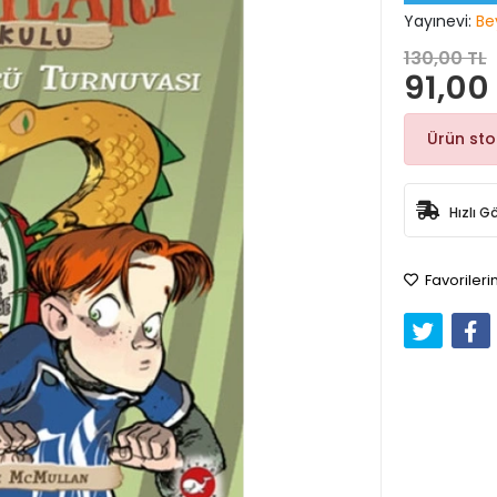
Yayınevi:
Be
130,00 TL
91,00
Ürün st
Hızlı G
Favorileri