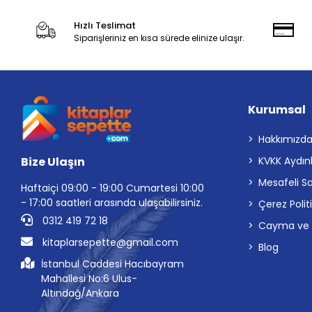
Hızlı Teslimat
Siparişleriniz en kısa sürede elinize ulaşır.
Kurumsal
Hakkımızd
Bize Ulaşın
KVKK Aydın
Mesafeli S
Haftaiçi 09:00 - 19:00 Cumartesi 10:00
- 17:00 saatleri arasında ulaşabilirsiniz.
Çerez Polit
0312 419 72 18
Cayma ve İp
kitaplarsepette@gmail.com
Blog
İstanbul Caddesi Hacıbayram
Mahallesi No:6 Ulus-
Altındağ/Ankara