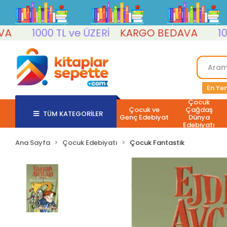
1000 TL ve ÜZERİ
KARGO BEDAVA
1000 T
En Yen
Çocuk
Çocuk ve
Çağdaş
TÜM KATEGORİLER
Genç Edebiyat
Dünya
Edebiyatı
Ana Sayfa
Çocuk Edebiyatı
Çocuk Fantastik