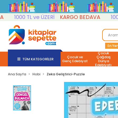
1000 TL ve ÜZERİ
KARGO BEDAVA
1000 TL
En Yen
Çocuk
Çocuk ve
Çağdaş
TÜM KATEGORİLER
Genç Edebiyat
Dünya
Edebiyatı
Ana Sayfa
Hobi
Zeka Geliştirici-Puzzle