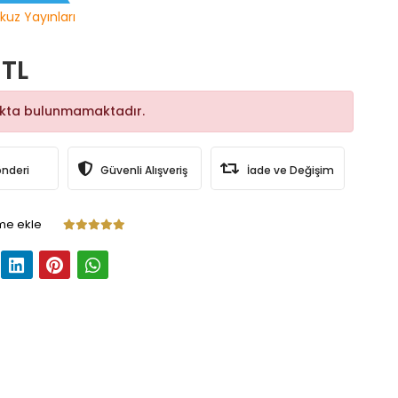
kuz Yayınları
 TL
okta bulunmamaktadır.
önderi
Güvenli Alışveriş
İade ve Değişim
me ekle