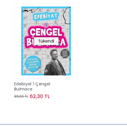
Tükendi
Edebiyat 1 Çengel
Bulmaca
62,30 TL
89,00 TL
Stokta Yok