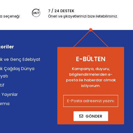
7 / 24 DESTEK
a seçeneği
Öneri ve şikayetlerinizi bize iletebilirsiniz.
oriler
E-BÜLTEN
k ve Genç Edebiyat
k Çağdaş Dünya
Kampanya, duyuru,
bilgilendirmelerden e-
yatı
posta ile haberdar olmak
tif
istiyorum.
i Yayınlar
tırma
GÖNDER