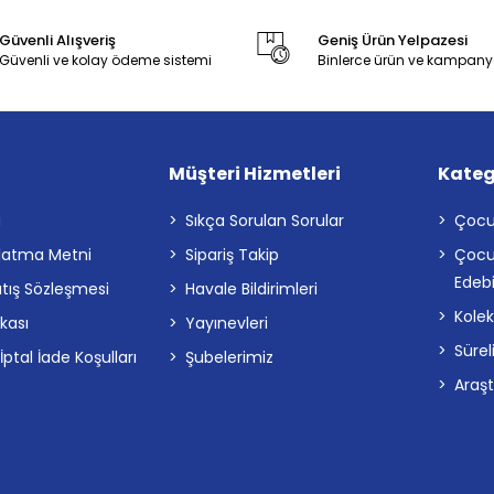
Güvenli Alışveriş
Geniş Ürün Yelpazesi
Güvenli ve kolay ödeme sistemi
Binlerce ürün ve kampany
Müşteri Hizmetleri
Kateg
a
Sıkça Sorulan Sorular
Çocu
latma Metni
Sipariş Takip
Çocu
Edebi
atış Sözleşmesi
Havale Bildirimleri
Kolek
ikası
Yayınevleri
Sürel
tal İade Koşulları
Şubelerimiz
Araş