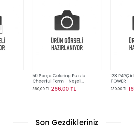
50 Parça Coloring Puzzle
128 PARÇA 
Cheerful Farm - Neşeli
TOWER
Çiftlik
266,00 TL
16
380,00 TL
230,00 TL
ok
Sepete Ekle
Son Gezdikleriniz