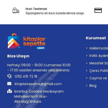
Hızlı Teslimat
Siparişleriniz en kısa sürede elinize ulaşır.
Kurumsal
Hakkımızd
Bize Ulaşın
KVKK Aydın
Mesafeli S
Haftaiçi 09:00 - 19:00 Cumartesi 10:00
- 17:00 saatleri arasında ulaşabilirsiniz.
Çerez Polit
0312 419 72 18
Cayma ve İp
kitaplarsepette@gmail.com
Blog
İstanbul Caddesi Hacıbayram
Mahallesi No:6 Ulus-
Altındağ/Ankara