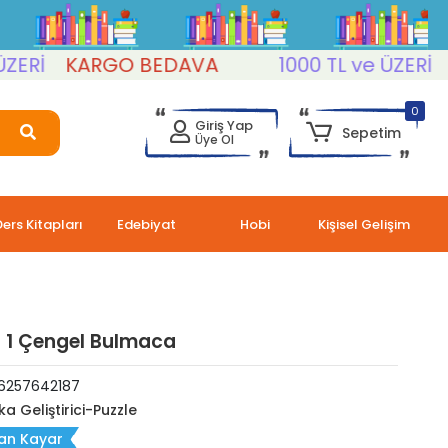
KARGO BEDAVA
1000 TL ve ÜZERİ
KAR
0
Giriş Yap
Sepetim
Üye Ol
Ders Kitapları
Edebiyat
Hobi
Kişisel Gelişim
 1 Çengel Bulmaca
6257642187
ka Geliştirici-Puzzle
an Kayar