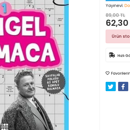
Yayınevi:
Do
89,00 TL
62,30
Ürün st
Hızlı G
Favorileri