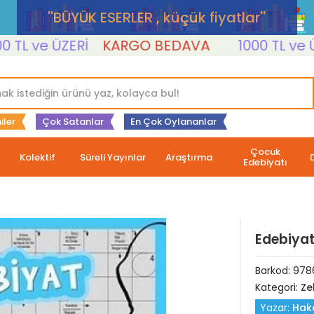
''BÜYÜK ESERLER , küçük fiyatlar''
 ve ÜZERİ
KARGO BEDAVA
1000 TL ve ÜZERİ
iler
Çok Satanlar
En Çok Oylananlar
Çocuk
Kolektif
Süreli Yayınlar
Araştırma
Edebiyatı
Edebiyat
Barkod:
978
Kategori:
Ze
Yazar:
Hak