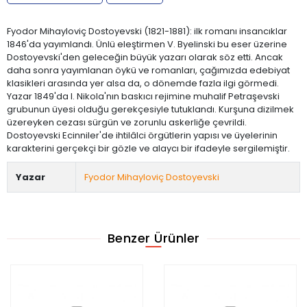
Fyodor Mihayloviç Dostoyevski (1821-1881): ilk romanı insancıklar
1846'da yayımlandı. Ünlü eleştirmen V. Byelinski bu eser üzerine
Dostoyevski'den geleceğin büyük yazarı olarak söz etti. Ancak
daha sonra yayımlanan öykü ve romanları, çağımızda edebiyat
klasikleri arasında yer alsa da, o dönemde fazla ilgi görmedi.
Yazar 1849'da I. Nikola'nın baskıcı rejimine muhalif Petraşevski
grubunun üyesi olduğu gerekçesiyle tutuklandı. Kurşuna dizilmek
üzereyken cezası sürgün ve zorunlu askerliğe çevrildi.
Dostoyevski Ecinniler'de ihtilâlci örgütlerin yapısı ve üyelerinin
karakterini gerçekçi bir gözle ve alaycı bir ifadeyle sergilemiştir.
Yazar
Fyodor Mihayloviç Dostoyevski
Benzer Ürünler