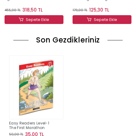
318,50 TL
125,30 TL
455,00 TL
179,00 TL
Sepete Ekle
Sepete Ekle
Son Gezdikleriniz
Easy Readers Level-1
The First Marathon
35,00 TL
50,00 TL